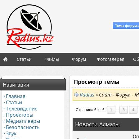
Темы форума
Статьи
Файлы
Форум
Фотогалерея
Об
Просмотр темы
Навигация
Radius
» Сайт - Форум - М
Главная
Статьи
Телевидение
Страница 6 из 6:
1
...
3
4
Проекторы
Медиаплееры
Новости Алматы
Безопасность
Звук
Оп