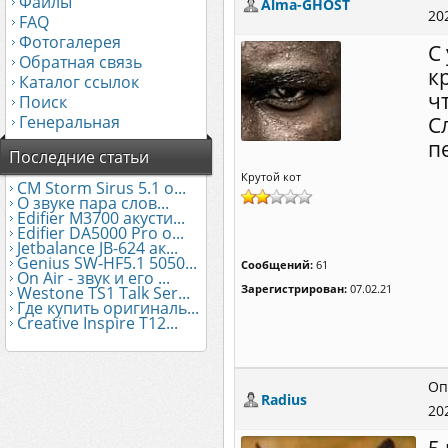
Файлы
Alma-GHOST
20
FAQ
Фотогалерея
С
Обратная связь
к
Каталог ссылок
ч
Поиск
Генеральная
С
п
Последние статьи
Крутой кот
CM Storm Sirus 5.1 о...
О звуке пара слов...
Edifier М3700 акусти...
Edifier DA5000 Pro о...
Jetbalance JB-624 ак...
Genius SW-HF5.1 5050...
Сообщений:
61
On Air - звук и его ...
Зарегистрирован:
07.02.21
Westone TS1 Talk Ser...
Где купить оригиналь...
Creative Inspire T12...
Оп
Radius
20