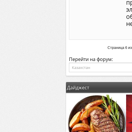
п
э
о
н
Страница 6 из
Перейти на форум:
Дайджест