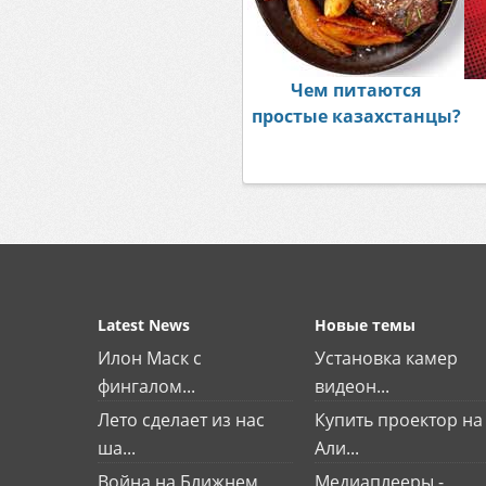
Чем питаются
простые казахстанцы?
Latest News
Новые темы
Илон Маск с
Установка камер
фингалом...
видеон...
Лето сделает из нас
Купить проектор на
ша...
Али...
Война на Ближнем
Медиаплееры -