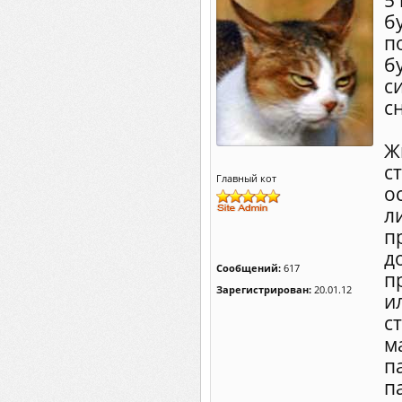
5
б
п
б
с
с
Ж
с
Главный кот
о
л
п
д
Сообщений:
617
п
Зарегистрирован:
20.01.12
и
с
м
п
п