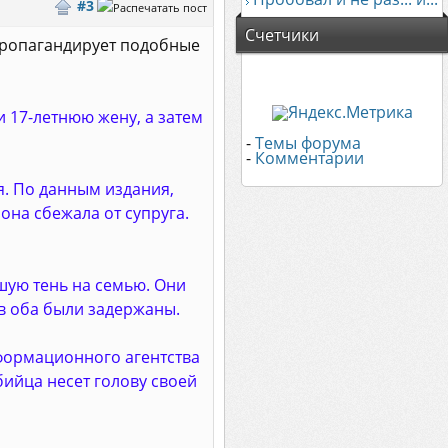
#3
Счетчики
 пропагандирует подобные
 17-летнюю жену, а затем
-
Темы форума
-
Комментарии
я. По данным издания,
она сбежала от супруга.
шую тень на семью. Они
ов оба были задержаны.
формационного агентства
бийца несет голову своей