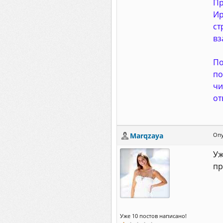
Пр
Ир
ст
вз
По
по
чи
от
Marqzaya
Опу
Уж
пр
Уже 10 постов написано!