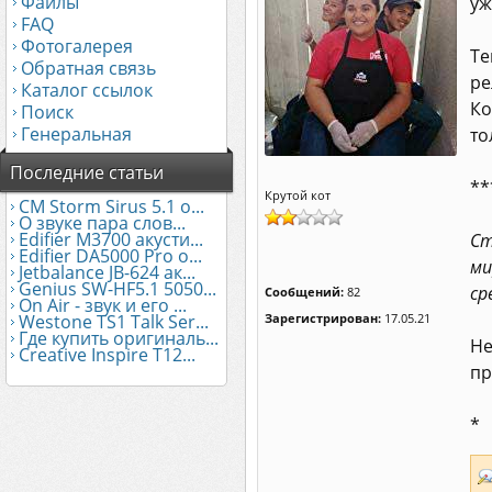
Файлы
уж
FAQ
Фотогалерея
Те
Обратная связь
ре
Каталог ссылок
Ко
Поиск
Генеральная
то
Последние статьи
**
Крутой кот
CM Storm Sirus 5.1 о...
О звуке пара слов...
Edifier М3700 акусти...
Ст
Edifier DA5000 Pro о...
ми
Jetbalance JB-624 ак...
Genius SW-HF5.1 5050...
ср
Сообщений:
82
On Air - звук и его ...
Westone TS1 Talk Ser...
Зарегистрирован:
17.05.21
Где купить оригиналь...
Не
Creative Inspire T12...
пр
*