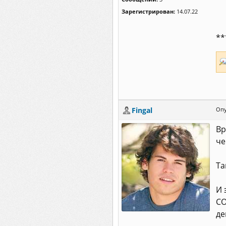
Зарегистрирован:
14.07.22
**
Fingal
Опу
Вр
че
Та
И 
СО
де