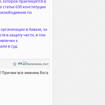
, которое практикуется в
 статье 630 конституции
прелюбодеяния по
рганизации в Ахвазе, за
тв в защиту чести, в том
ривлечен к
али в суд.
#4
а! Причем все именем бога