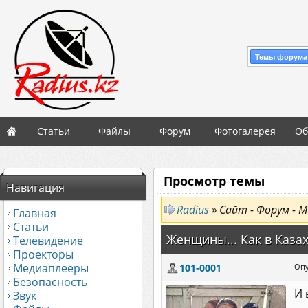
Темы форума
Статьи
Файлы
Форум
Фотогалерея
Об
Просмотр темы
Навигация
Radius
» Сайт - Форум - М
Главная
Статьи
Женщины... Как в Казах
Телевидение
Проекторы
Медиаплееры
101-0001
Опу
Безопасность
И 
Звук