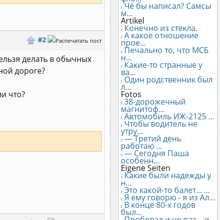
Чё бы написал? Самсы
м...
Artikel
Конечно из стекла.
А какое отношение
#2
прое...
Печально то, что МСБ
н...
нельзя делать в обычных
Какие-то странные у
ной дороге?
ва...
Один родственник был
л...
ли что?
Fotos
38-дорожечный
магнитоф...
Автомобиль ИЖ-2125 ...
Чтобы водитель не
утру...
— Третий день
работаю ...
— Сегодня Паша
особенн...
Eigene Seiten
Какие были надежды у
н...
Это какой-то балет... ...
Я ему говорю - я из Ал...
В конце 80-х годов
был...
Пробовал и не раз... и...