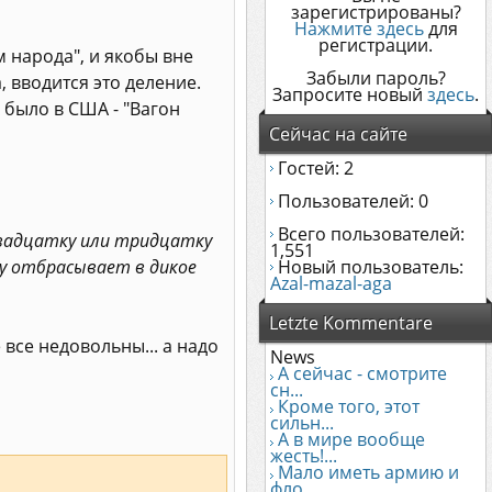
зарегистрированы?
Нажмите здесь
для
регистрации.
 народа", и якобы вне
Забыли пароль?
, вводится это деление.
Запросите новый
здесь
.
 было в США - "Вагон
Сейчас на сайте
Гостей: 2
Пользователей: 0
Всего пользователей:
двадцатку или тридцатку
1,551
у отбрасывает в дикое
Новый пользователь:
Azal-mazal-aga
Letzte Kommentare
е все недовольны... а надо
News
А сейчас - смотрите
сн...
Кроме того, этот
сильн...
А в мире вообще
жесть!...
Мало иметь армию и
фло...