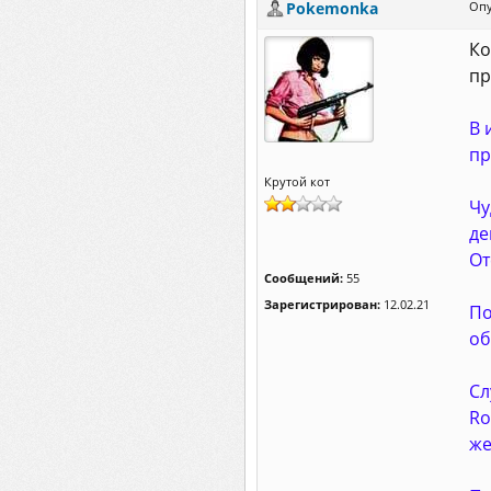
Pokemonka
Опу
Ко
пр
В 
пр
Крутой кот
Чу
де
От
Сообщений:
55
Зарегистрирован:
12.02.21
По
об
Сл
Ro
же