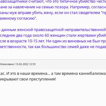
авозащитники считают, что это типичное убийство чести
ане за навлечение на семью позора. Например, согласно
раны муж вправе убить жену, если он стал свидетелем "
аимному согласию".
 данным женской правозащитной неправительственной о
следние два года около 60 женщин стали жертвами убийс
сле в возрасте 10-15 лет. Ни один из виновных не был п
ветственности, так как большинство семей даже не подав
бликовано 13-02-2022 12:53
ас. И это в наши времена... а там времена каннибализм
икрывают свои преступления!