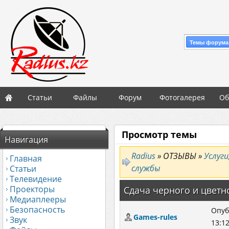
Темы форума
Статьи
Файлы
Форум
Фотогалерея
Об
Просмотр темы
Навигация
Radius
» ОТЗЫВЫ »
Услуг
Главная
службы
Статьи
Телевидение
Проекторы
Сдача черного и цветн
Медиаплееры
Безопасность
Опуб
Games-rules
Звук
13:1