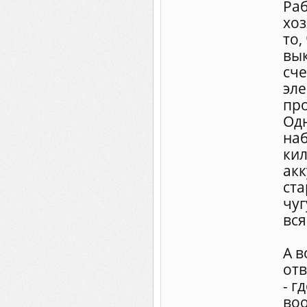
Раб
хоз
то,
вы
сче
эле
про
Одн
на
кил
акк
ста
чуг
вся
А в
отв
- г
воо