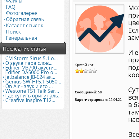
Файлы
FAQ
Мож
Фотогалерея
при
Обратная связь
цве
Каталог ссылок
Есл
Поиск
за
Генеральная
Последние статьи
И е
CM Storm Sirus 5.1 о...
пр
О звуке пара слов...
Крутой кот
под
Edifier М3700 акусти...
Edifier DA5000 Pro о...
коо
Jetbalance JB-624 ак...
Genius SW-HF5.1 5050...
On Air - звук и его ...
Сут
Westone TS1 Talk Ser...
Сообщений:
58
Где купить оригиналь...
вся
Creative Inspire T12...
Зарегистрирован:
22.04.22
в б
там
нав
Все