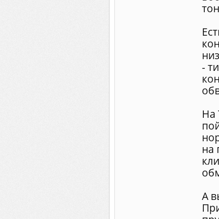
тон
Ест
ко
низ
- т
кон
обв
На 
пой
нор
на 
кли
об
А в
Пр