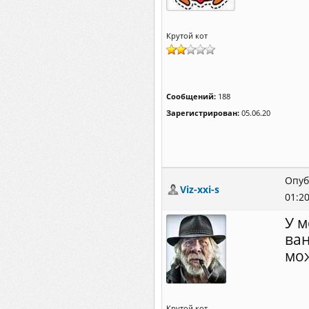
Крутой кот
Сообщений:
188
Зарегистрирован:
05.06.20
Опуб
Viz-xxi-s
01:2
У м
ван
мож
Крутой кот