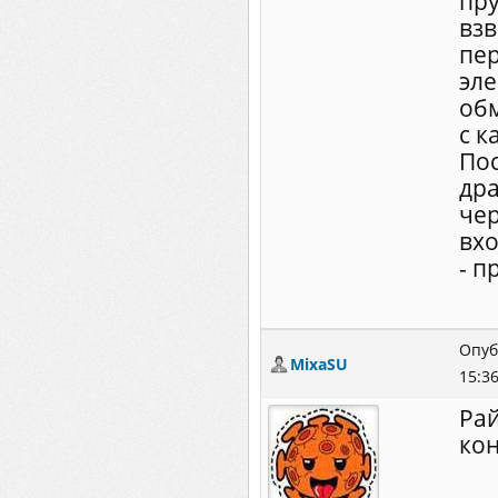
пр
взв
пе
эле
обм
с к
Пос
дра
чер
вхо
- п
Опуб
MixaSU
15:3
Рай
кон