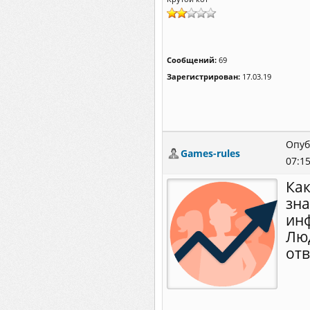
Сообщений:
69
Зарегистрирован:
17.03.19
Опуб
Games-rules
07:1
Как
зна
инф
Люд
отв