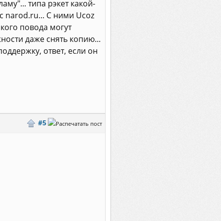
му"... типа рэкет какой-
 narod.ru... С ними Ucoz
якого повода могут
ности даже снять копию...
поддержку, ответ, если он
#5