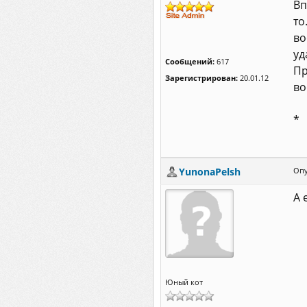
Вп
то
во
уд
Сообщений:
617
Пр
Зарегистрирован:
20.01.12
во
*
YunonaPelsh
Опу
А 
Юный кот