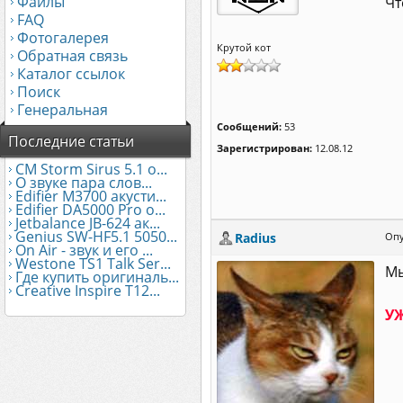
Файлы
Чт
FAQ
Фотогалерея
Крутой кот
Обратная связь
Каталог ссылок
Поиск
Генеральная
Сообщений:
53
Последние статьи
Зарегистрирован:
12.08.12
CM Storm Sirus 5.1 о...
О звуке пара слов...
Edifier М3700 акусти...
Edifier DA5000 Pro о...
Jetbalance JB-624 ак...
Genius SW-HF5.1 5050...
Radius
Опу
On Air - звук и его ...
Westone TS1 Talk Ser...
Мы
Где купить оригиналь...
Creative Inspire T12...
УЖ