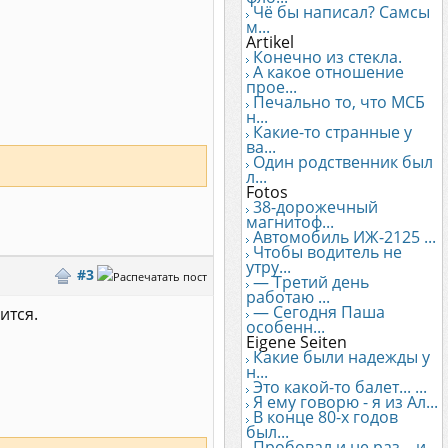
Чё бы написал? Самсы
м...
Artikel
Конечно из стекла.
А какое отношение
прое...
Печально то, что МСБ
н...
Какие-то странные у
ва...
Один родственник был
л...
Fotos
38-дорожечный
магнитоф...
Автомобиль ИЖ-2125 ...
Чтобы водитель не
утру...
#3
— Третий день
работаю ...
— Сегодня Паша
ится.
особенн...
Eigene Seiten
Какие были надежды у
н...
Это какой-то балет... ...
Я ему говорю - я из Ал...
В конце 80-х годов
был...
Пробовал и не раз... и...