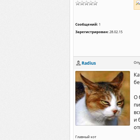
Сообщений:
1
Зарегистрирован:
28.02.15
Radius
Опу
Ка
бе
О 
пи
вс
и 
от
Главный кот