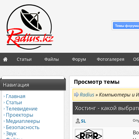
Темы форума
Статьи
Файлы
Форум
Фотогалерея
Об
Просмотр темы
Навигация
Radius
» Компьютеры и 
Главная
Статьи
Хостинг - какой выбрат
Телевидение
Проекторы
Медиаплееры
SL
Опу
Безопасность
Во
Звук