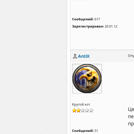
Сообщений:
617
Зарегистрирован:
20.01.12
AntiX
Опу
Крутой кот
Це
пе
пр
Сообщений:
51