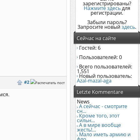
зарегистрированы?
Нажмите здесь
для
регистрации.
Забыли пароль?
Запросите новый
здесь
.
Сейчас на сайте
Гостей: 6
Пользователей: 0
Всего пользователей:
1,551
Новый пользователь:
Azal-mazal-aga
#2
Letzte Kommentare
мся.
News
А сейчас - смотрите
сн...
Кроме того, этот
сильн...
А в мире вообще
жесть!...
Мало иметь армию и
фло...