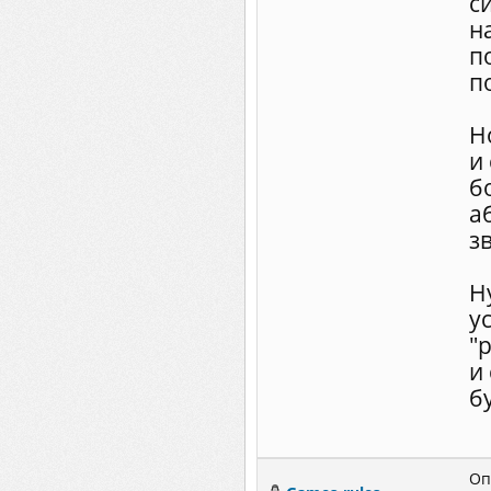
с
н
п
п
Н
и
б
а
з
Н
у
"
и
б
Оп