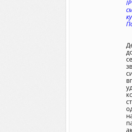
I
с
ку
П
Д
д
с
з
с
в
у
к
с
о
н
п
а