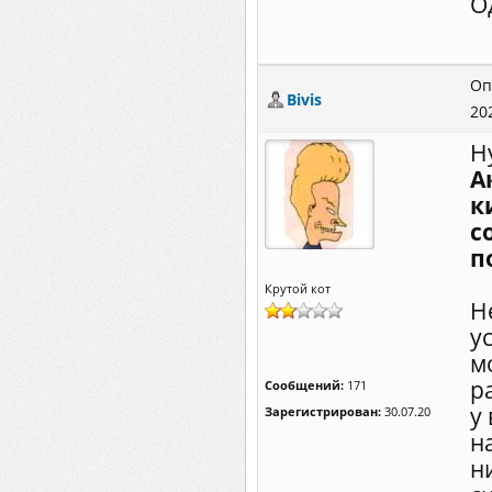
О
Оп
Bivis
20
Н
А
к
с
п
Крутой кот
Н
у
м
р
Сообщений:
171
у
Зарегистрирован:
30.07.20
н
н