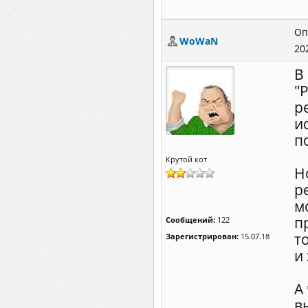
Оп
WoWaN
20
В
"
р
и
п
Крутой кот
Н
р
м
п
Сообщений:
122
т
Зарегистрирован:
15.07.18
и 
А
в