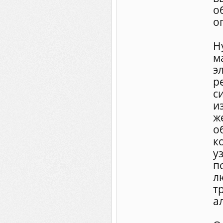
о
оп
Н
м
э
р
с
и
ж
о
к
у
п
л
т
а