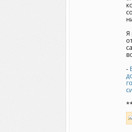
к
с
н
Я
о
с
в
-
д
г
с
*