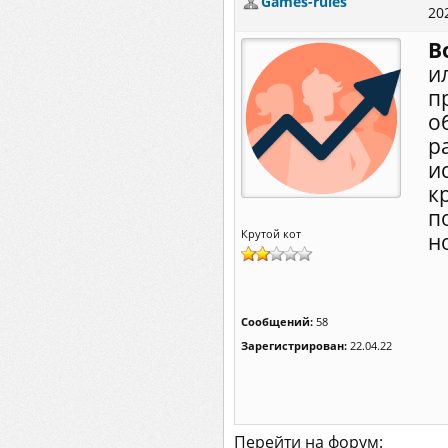
Games-rules
20
В
и
п
о
р
и
к
п
Крутой кот
н
Сообщений:
58
Зарегистрирован:
22.04.22
Перейти на форум: