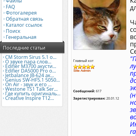
К
Файлы
FAQ
д
Фотогалерея
Обратная связь
Ч
Каталог ссылок
с
Поиск
в
Генеральная
п
Последние статьи
С
CM Storm Sirus 5.1 о...
"
О звуке пара слов...
Главный кот
л
Edifier М3700 акусти...
Edifier DA5000 Pro о...
п
Jetbalance JB-624 ак...
д
Genius SW-HF5.1 5050...
On Air - звук и его ...
э
Westone TS1 Talk Ser...
Сообщений:
617
Где купить оригиналь...
(
Creative Inspire T12...
Зарегистрирован:
20.01.12
н
з
в
И
r