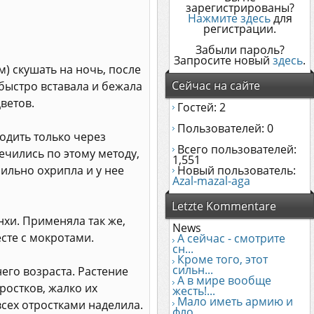
зарегистрированы?
Нажмите здесь
для
регистрации.
Забыли пароль?
Запросите новый
здесь
.
м) скушать на ночь, после
Сейчас на сайте
, быстро вставала и бежала
ветов.
Гостей: 2
Пользователей: 0
ходить только через
Всего пользователей:
ечились по этому методу,
1,551
сильно охрипла и у нее
Новый пользователь:
Azal-mazal-aga
Letzte Kommentare
нхи. Применяла так же,
News
сте с мокротами.
А сейчас - смотрите
сн...
Кроме того, этот
сильн...
его возраста. Растение
А в мире вообще
тростков, жалко их
жесть!...
Мало иметь армию и
всех отростками наделила.
фло...