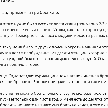
тали...
агаву применяла при бронхите.
я этого нужно было кусочек листа агавы (примерно 2-3 с
го ничего не есть и не пить. Утром, как только проснусь
ванную. Примерно с полчаса отходили мокроты разных ц
о так у меня было. У других людей мокроты начинали от
лчаса после пробуждения. Из десяти женщин, которые л
лько у одной был ожог верхних дыхательных путей. Она 
лго першило в горле.
еще. Одна заядлая курильщица тоже агавой чистила бро
к я при бронхите. Бронхи очищались от черной сажи вме
я лечения можно брать только агаву не моложе трехлетн
пускает только один лист в год. У меня есть до десятка о
бросить, но никто из знакомых брать не хочет, я уже их 