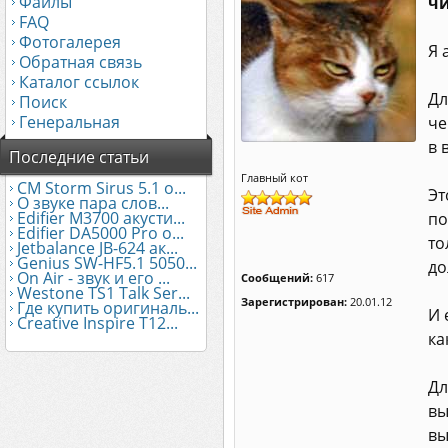
Файлы
чи
FAQ
Фотогалерея
Я 
Обратная связь
Каталог ссылок
Дл
Поиск
Генеральная
че
в 
Последние статьи
Главный кот
CM Storm Sirus 5.1 о...
Эт
О звуке пара слов...
Edifier М3700 акусти...
по
Edifier DA5000 Pro о...
то
Jetbalance JB-624 ак...
Genius SW-HF5.1 5050...
до
On Air - звук и его ...
Сообщений:
617
Westone TS1 Talk Ser...
Зарегистрирован:
20.01.12
Где купить оригиналь...
И 
Creative Inspire T12...
ка
Дл
вы
вы