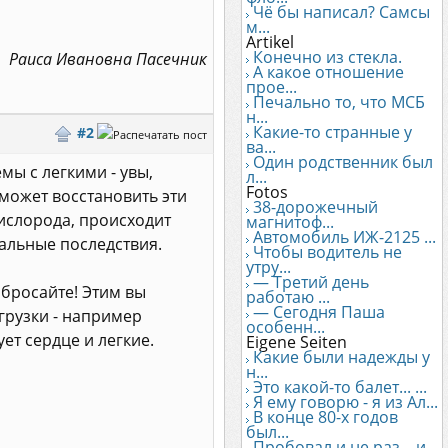
Чё бы написал? Самсы
м...
Artikel
Конечно из стекла.
Раиса Ивановна Пасечник
А какое отношение
прое...
Печально то, что МСБ
н...
Какие-то странные у
#2
ва...
Один родственник был
мы с легкими - увы,
л...
Fotos
может восстановить эти
38-дорожечный
кислорода, происходит
магнитоф...
Автомобиль ИЖ-2125 ...
чальные последствия.
Чтобы водитель не
утру...
— Третий день
 бросайте! Этим вы
работаю ...
— Сегодня Паша
грузки - например
особенн...
ет сердце и легкие.
Eigene Seiten
Какие были надежды у
н...
Это какой-то балет... ...
Я ему говорю - я из Ал...
В конце 80-х годов
был...
Пробовал и не раз... и...