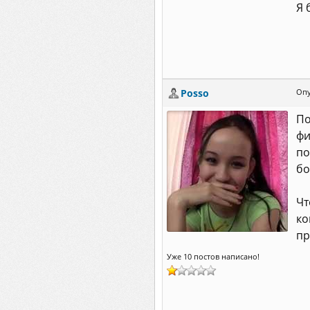
Я 
Posso
Опу
По
фи
по
бо
Чт
ко
пр
Уже 10 постов написано!