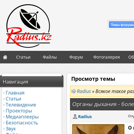
Темы форума
Статьи
Файлы
Форум
Фотогалерея
Об
Просмотр темы
Навигация
Radius
» Всякое такое ра
Главная
Статьи
Органы дыхания - боле
Телевидение
Проекторы
Медиаплееры
Radius
Опу
Безопасность
О 
Звук