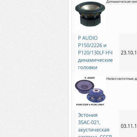
Динамическая низк
P AUDIO
P150/2226 и
P120/130LF НЧ
23.10.
динамические
головки
Низкочастотные д
Эстония
35АС-021,
03.11.
акустическая