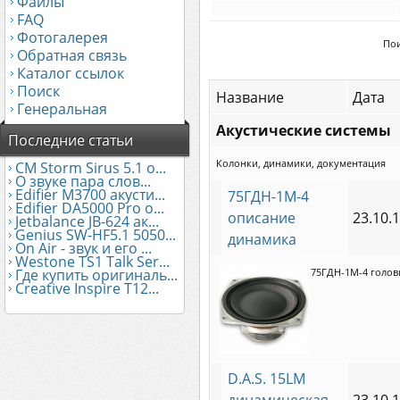
Файлы
FAQ
Фотогалерея
Пои
Обратная связь
Каталог ссылок
Поиск
Название
Дата
Генеральная
Акустические системы
Последние статьи
Колонки, динамики, документация
CM Storm Sirus 5.1 о...
О звуке пара слов...
Edifier М3700 акусти...
75ГДН-1М-4
Edifier DA5000 Pro о...
описание
23.10.
Jetbalance JB-624 ак...
Genius SW-HF5.1 5050...
динамика
On Air - звук и его ...
Westone TS1 Talk Ser...
Где купить оригиналь...
75ГДН-1М-4 головк
Creative Inspire T12...
D.A.S. 15LM