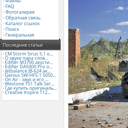
Файлы
FAQ
Фотогалерея
Обратная связь
Каталог ссылок
Поиск
Генеральная
Последние статьи
CM Storm Sirus 5.1 о...
О звуке пара слов...
Edifier М3700 акусти...
Edifier DA5000 Pro о...
Jetbalance JB-624 ак...
Genius SW-HF5.1 5050...
On Air - звук и его ...
Westone TS1 Talk Ser...
Где купить оригиналь...
Creative Inspire T12...