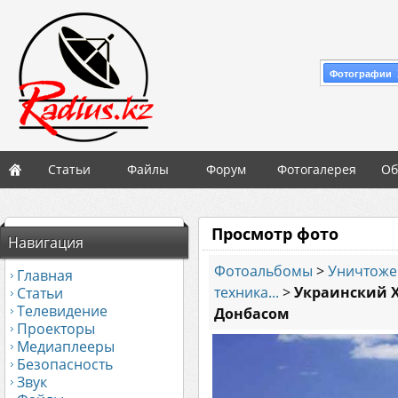
Фотографии 
Статьи
Файлы
Форум
Фотогалерея
Об
Просмотр фото
Навигация
Фотоальбомы
>
Уничтоже
Главная
техника...
>
Украинский 
Статьи
Телевидение
Донбасом
Проекторы
Медиаплееры
Безопасность
Звук