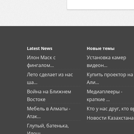
Latest News
Новые темы
Илон Маск с
Установка камер
фингалом...
видеон...
Лето сделает из нас
Купить проектор на
ша...
Али...
Война на Ближнем
Медиаплееры -
Востоке
краткие ...
Мебель в Алматы -
Кто у нас друг, кто вр
Атак...
Новости Казахстана
Глупый, батенька,
Илош...