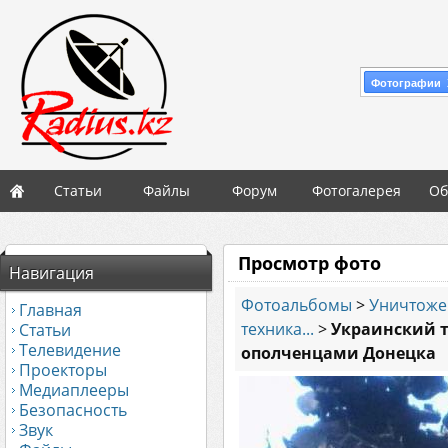
Фотографии 
Статьи
Файлы
Форум
Фотогалерея
Об
Просмотр фото
Навигация
Фотоальбомы
>
Уничтоже
Главная
техника...
>
Украинский 
Статьи
Телевидение
ополченцами Донецка
Проекторы
Медиаплееры
Безопасность
Звук