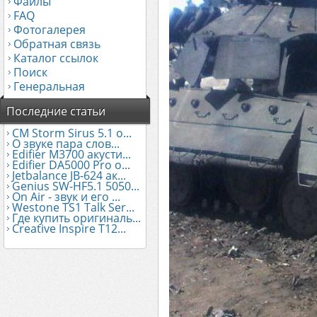
Файлы
FAQ
Фотогалерея
Обратная связь
Каталог ссылок
Поиск
Генеральная
Последние статьи
CM Storm Sirus 5.1 о...
О звуке пара слов...
Edifier М3700 акусти...
Edifier DA5000 Pro о...
Jetbalance JB-624 ак...
Genius SW-HF5.1 5050...
On Air - звук и его ...
Westone TS1 Talk Ser...
Где купить оригиналь...
Creative Inspire T12...