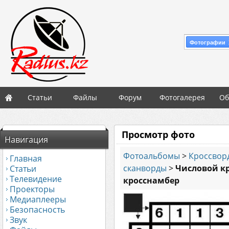
Фотографии 
Статьи
Файлы
Форум
Фотогалерея
Об
Просмотр фото
Навигация
Фотоальбомы
>
Кроссвор
Главная
сканворды
>
Числовой кр
Статьи
Телевидение
кросснамбер
Проекторы
Медиаплееры
Безопасность
Звук