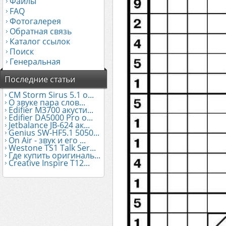
Файлы
FAQ
Фотогалерея
Обратная связь
Каталог ссылок
Поиск
Генеральная
Последние статьи
CM Storm Sirus 5.1 о...
О звуке пара слов...
Edifier М3700 акусти...
Edifier DA5000 Pro о...
Jetbalance JB-624 ак...
Genius SW-HF5.1 5050...
On Air - звук и его ...
Westone TS1 Talk Ser...
Где купить оригиналь...
Creative Inspire T12...