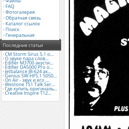
Файлы
FAQ
Фотогалерея
Обратная связь
Каталог ссылок
Поиск
Генеральная
Последние статьи
CM Storm Sirus 5.1 о...
О звуке пара слов...
Edifier М3700 акусти...
Edifier DA5000 Pro о...
Jetbalance JB-624 ак...
Genius SW-HF5.1 5050...
On Air - звук и его ...
Westone TS1 Talk Ser...
Где купить оригиналь...
Creative Inspire T12...