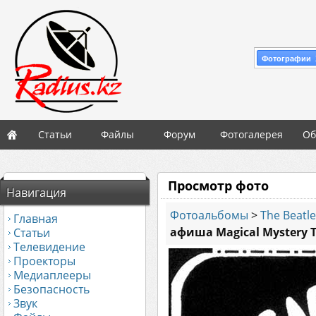
Фотографии 
Статьи
Файлы
Форум
Фотогалерея
Об
Просмотр фото
Навигация
Фотоальбомы
>
The Beatl
Главная
афиша Magical Mystery 
Статьи
Телевидение
Проекторы
Медиаплееры
Безопасность
Звук