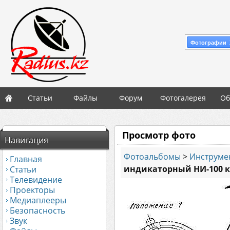
Фотографии 
Статьи
Файлы
Форум
Фотогалерея
Об
Просмотр фото
Навигация
Фотоальбомы
>
Инструме
Главная
индикаторный НИ-100 к
Статьи
Телевидение
Проекторы
Медиаплееры
Безопасность
Звук