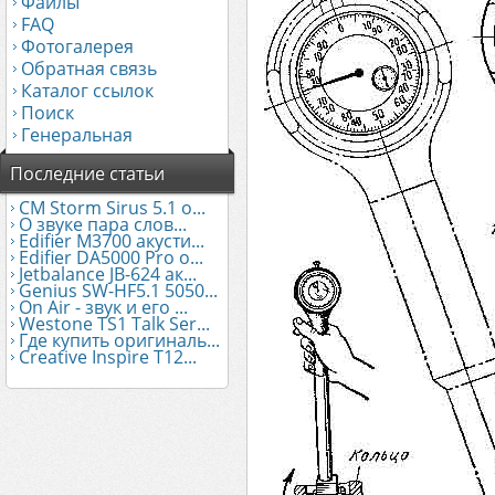
Файлы
FAQ
Фотогалерея
Обратная связь
Каталог ссылок
Поиск
Генеральная
Последние статьи
CM Storm Sirus 5.1 о...
О звуке пара слов...
Edifier М3700 акусти...
Edifier DA5000 Pro о...
Jetbalance JB-624 ак...
Genius SW-HF5.1 5050...
On Air - звук и его ...
Westone TS1 Talk Ser...
Где купить оригиналь...
Creative Inspire T12...