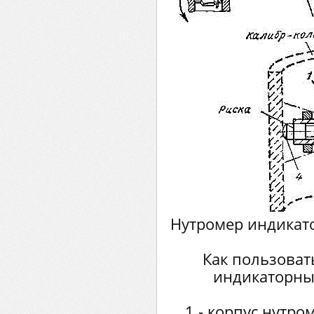
Нутромер индикато
Как пользоват
индикаторны
1 - корпус нутром