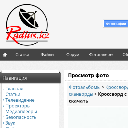
Фотографии 
Статьи
Файлы
Форум
Фотогалерея
Об
Просмотр фото
Навигация
Фотоальбомы
>
Кроссвор
Главная
сканворды
>
Кроссворд с
Статьи
Телевидение
скачать
Проекторы
Медиаплееры
Безопасность
Звук