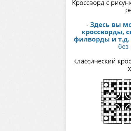
Кроссворд с рисунк
р
-
Здесь вы м
кроссворды, 
филворды и т.д.
без
Классический кро