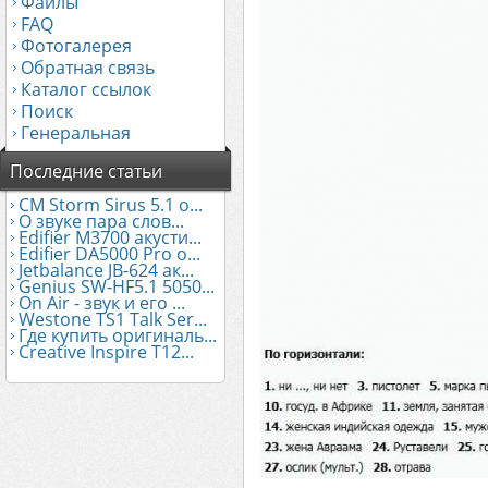
Файлы
FAQ
Фотогалерея
Обратная связь
Каталог ссылок
Поиск
Генеральная
Последние статьи
CM Storm Sirus 5.1 о...
О звуке пара слов...
Edifier М3700 акусти...
Edifier DA5000 Pro о...
Jetbalance JB-624 ак...
Genius SW-HF5.1 5050...
On Air - звук и его ...
Westone TS1 Talk Ser...
Где купить оригиналь...
Creative Inspire T12...