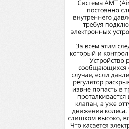
Система АМТ (Ai
постоянно сл
внутреннего давл
требуя подкл
электронных устро
За всем этим сл
который и контрол
Устройство 
сообщающихся с
случае, если давл
регулятор раскры
извне попасть в т
проталкивается 
клапан, а уже отт
движения колеса.
слишком высоко, во
Что касается элект