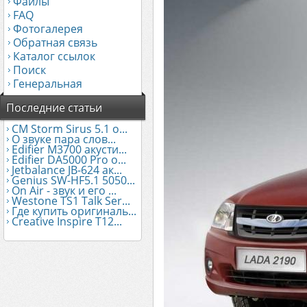
Файлы
FAQ
Фотогалерея
Обратная связь
Каталог ссылок
Поиск
Генеральная
Последние статьи
CM Storm Sirus 5.1 о...
О звуке пара слов...
Edifier М3700 акусти...
Edifier DA5000 Pro о...
Jetbalance JB-624 ак...
Genius SW-HF5.1 5050...
On Air - звук и его ...
Westone TS1 Talk Ser...
Где купить оригиналь...
Creative Inspire T12...