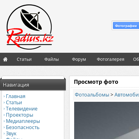
Фотографии 
Статьи
Файлы
Форум
Фотогалерея
Об
Просмотр фото
Навигация
Фотоальбомы
>
Автомоби
Главная
Статьи
Телевидение
Проекторы
Медиаплееры
Безопасность
Звук