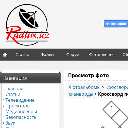
Фотографии 
Статьи
Файлы
Форум
Фотогалерея
Об
Просмотр фото
Навигация
Фотоальбомы
>
Кроссвор
Главная
сканворды
>
Кроссворд 
Статьи
Телевидение
Проекторы
Медиаплееры
Безопасность
Звук