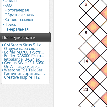
Файлы
FAQ
Фотогалерея
Обратная связь
Каталог ссылок
Поиск
Генеральная
Последние статьи
CM Storm Sirus 5.1 о...
О звуке пара слов...
Edifier М3700 акусти...
Edifier DA5000 Pro о...
Jetbalance JB-624 ак...
Genius SW-HF5.1 5050...
On Air - звук и его ...
Westone TS1 Talk Ser...
Где купить оригиналь...
Creative Inspire T12...