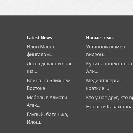
Latest News
Новые темы
Илон Маск с
Установка камер
фингалом...
видеон...
Лето сделает из нас
Купить проектор на
ша...
Али...
Война на Ближнем
Медиаплееры -
Востоке
краткие ...
Мебель в Алматы -
Кто у нас друг, кто вр
Атак...
Новости Казахстана
Глупый, батенька,
Илош...