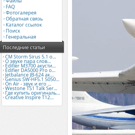
Файлы
FAQ
Фотогалерея
Обратная связь
Каталог ссылок
Поиск
Генеральная
Последние статьи
CM Storm Sirus 5.1 о...
О звуке пара слов...
Edifier М3700 акусти...
Edifier DA5000 Pro о...
Jetbalance JB-624 ак...
Genius SW-HF5.1 5050...
On Air - звук и его ...
Westone TS1 Talk Ser...
Где купить оригиналь...
Creative Inspire T12...