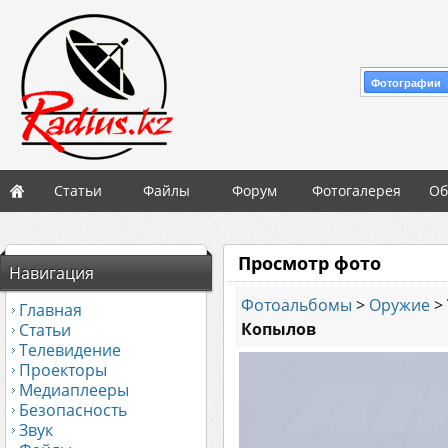
Фотографии 
Статьи
Файлы
Форум
Фотогалерея
Об
Просмотр фото
Навигация
Фотоальбомы
>
Оружие
>
Главная
Копылов
Статьи
Телевидение
Проекторы
Медиаплееры
Безопасность
Звук