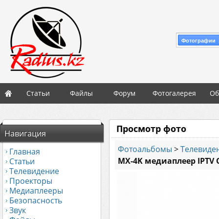
Фотографии 
Статьи
Файлы
Форум
Фотогалерея
Об
Просмотр фото
Навигация
Фотоальбомы
>
Телевиден
Главная
MX-4K медиаплеер IPTV 
Статьи
Телевидение
Проекторы
Медиаплееры
Безопасность
Звук