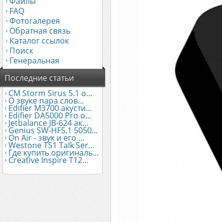
Файлы
FAQ
Фотогалерея
Обратная связь
Каталог ссылок
Поиск
Генеральная
Последние статьи
CM Storm Sirus 5.1 о...
О звуке пара слов...
Edifier М3700 акусти...
Edifier DA5000 Pro о...
Jetbalance JB-624 ак...
Genius SW-HF5.1 5050...
On Air - звук и его ...
Westone TS1 Talk Ser...
Где купить оригиналь...
Creative Inspire T12...