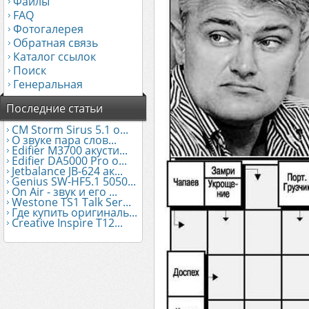
Файлы
FAQ
Фотогалерея
Обратная связь
Каталог ссылок
Поиск
Генеральная
Последние статьи
CM Storm Sirus 5.1 о...
О звуке пара слов...
Edifier М3700 акусти...
Edifier DA5000 Pro о...
Jetbalance JB-624 ак...
Genius SW-HF5.1 5050...
On Air - звук и его ...
Westone TS1 Talk Ser...
Где купить оригиналь...
Creative Inspire T12...