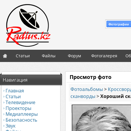
Фотографии 
Статьи
Файлы
Форум
Фотогалерея
Об
Просмотр фото
Навигация
Фотоальбомы
>
Кроссвор
Главная
сканворды
>
Хороший ска
Статьи
Телевидение
Проекторы
Медиаплееры
Безопасность
Звук