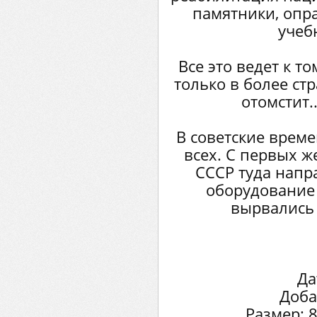
памятники, опр
учеб
Все это ведет к то
только в более ст
отомстит..
В советские врем
всех. С первых ж
СССР туда напр
оборудование 
вырвались 
Да
Доба
Размер: 