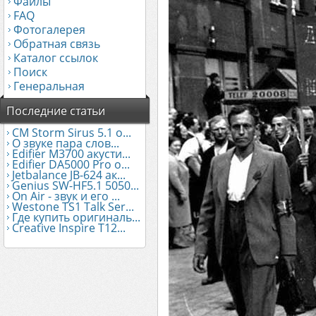
Файлы
FAQ
Фотогалерея
Обратная связь
Каталог ссылок
Поиск
Генеральная
Последние статьи
CM Storm Sirus 5.1 о...
О звуке пара слов...
Edifier М3700 акусти...
Edifier DA5000 Pro о...
Jetbalance JB-624 ак...
Genius SW-HF5.1 5050...
On Air - звук и его ...
Westone TS1 Talk Ser...
Где купить оригиналь...
Creative Inspire T12...