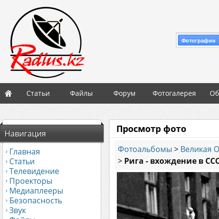
Фотографии 
Статьи
Файлы
Форум
Фотогалерея
Об
Просмотр фото
Навигация
Фотоальбомы
>
Великая 
Главная
>
Рига - вхождение в ССС
Статьи
Телевидение
Проекторы
Медиаплееры
Безопасность
Звук