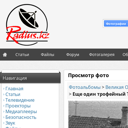
Фотографии 
Статьи
Файлы
Форум
Фотогалерея
Об
Просмотр фото
Навигация
Фотоальбомы
>
Великая 
Главная
>
Еще один трофейный Т
Статьи
Телевидение
Проекторы
Медиаплееры
Безопасность
Звук