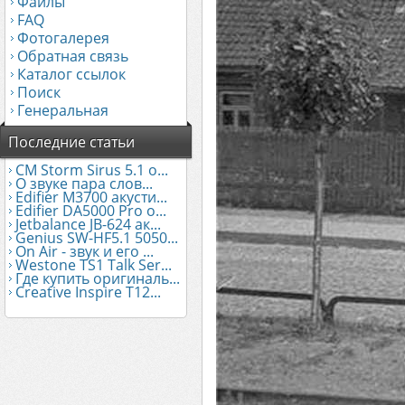
Файлы
FAQ
Фотогалерея
Обратная связь
Каталог ссылок
Поиск
Генеральная
Последние статьи
CM Storm Sirus 5.1 о...
О звуке пара слов...
Edifier М3700 акусти...
Edifier DA5000 Pro о...
Jetbalance JB-624 ак...
Genius SW-HF5.1 5050...
On Air - звук и его ...
Westone TS1 Talk Ser...
Где купить оригиналь...
Creative Inspire T12...