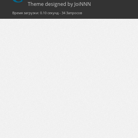
Theme designed by JoiNNN
Время загрузки: 0.10 секунд - 34 Запросов