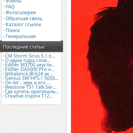
Файлы
FAQ
Фотогалерея
Обратная связь
Каталог ссылок
Поиск
Генеральная
Последние статьи
CM Storm Sirus 5.1 о...
О звуке пара слов...
Edifier М3700 акусти...
Edifier DA5000 Pro о...
Jetbalance JB-624 ак...
Genius SW-HF5.1 5050...
On Air - звук и его ...
Westone TS1 Talk Ser...
Где купить оригиналь...
Creative Inspire T12...