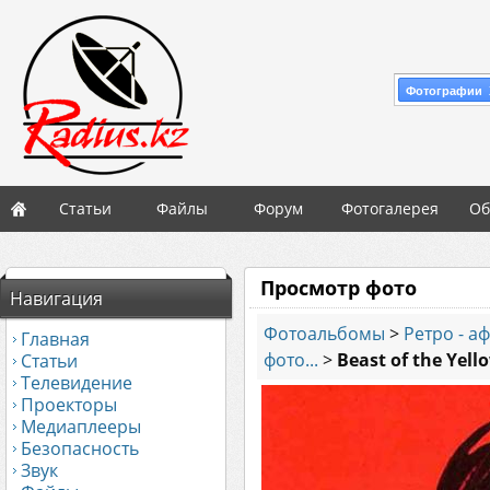
Фотографии 
Статьи
Файлы
Форум
Фотогалерея
Об
Просмотр фото
Навигация
Фотоальбомы
>
Ретро - а
Главная
фото...
>
Beast of the Yell
Статьи
Телевидение
Проекторы
Медиаплееры
Безопасность
Звук