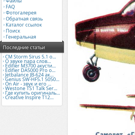
Файлы
FAQ
Фотогалерея
Обратная связь
Каталог ссылок
Поиск
Генеральная
Последние статьи
CM Storm Sirus 5.1 о...
О звуке пара слов...
Edifier М3700 акусти...
Edifier DA5000 Pro о...
Jetbalance JB-624 ак...
Genius SW-HF5.1 5050...
On Air - звук и его ...
Westone TS1 Talk Ser...
Где купить оригиналь...
Creative Inspire T12...