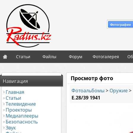
Фотографии 
Статьи
Файлы
Форум
Фотогалерея
Об
Просмотр фото
Навигация
Фотоальбомы
>
Оружие
>
Главная
E.28/39 1941
Статьи
Телевидение
Проекторы
Медиаплееры
Безопасность
Звук