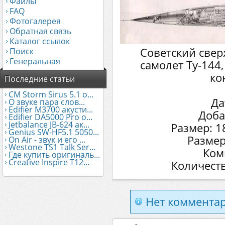
Файлы
FAQ
Фотогалерея
Обратная связь
Каталог ссылок
Советский свер
Поиск
Генеральная
самолет Ту-144
ко
Последние статьи
CM Storm Sirus 5.1 о...
Да
О звуке пара слов...
Edifier М3700 акусти...
Доба
Edifier DA5000 Pro о...
Jetbalance JB-624 ак...
Размер: 1
Genius SW-HF5.1 5050...
Размер
On Air - звук и его ...
Westone TS1 Talk Ser...
Ком
Где купить оригиналь...
Creative Inspire T12...
Количеств
Нет комментар