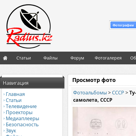
Фотографии 
Статьи
Файлы
Форум
Фотогалерея
Об
Просмотр фото
Навигация
Фотоальбомы
>
СССР
>
Ту
Главная
самолета, СССР
Статьи
Телевидение
Проекторы
Медиаплееры
Безопасность
Звук