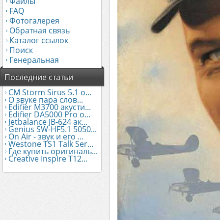
Файлы
FAQ
Фотогалерея
Обратная связь
Каталог ссылок
Поиск
Генеральная
Последние статьи
CM Storm Sirus 5.1 о...
О звуке пара слов...
Edifier М3700 акусти...
Edifier DA5000 Pro о...
Jetbalance JB-624 ак...
Genius SW-HF5.1 5050...
On Air - звук и его ...
Westone TS1 Talk Ser...
Где купить оригиналь...
Creative Inspire T12...