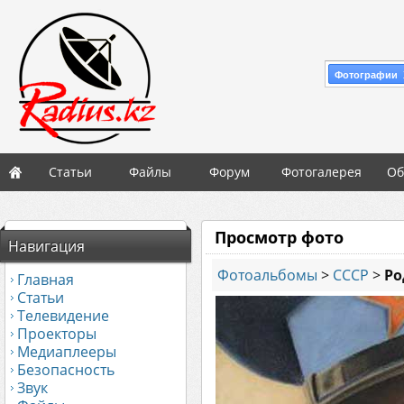
Фотографии 
Статьи
Файлы
Форум
Фотогалерея
Об
Просмотр фото
Навигация
Фотоальбомы
>
СССР
>
Ро
Главная
Статьи
Телевидение
Проекторы
Медиаплееры
Безопасность
Звук