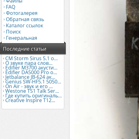
Файлы
FAQ
Фотогалерея
Обратная связь
Каталог ссылок
Поиск
Генеральная
Последние статьи
CM Storm Sirus 5.1 о...
О звуке пара слов...
Edifier М3700 акусти...
Edifier DA5000 Pro о...
Jetbalance JB-624 ак...
Genius SW-HF5.1 5050...
On Air - звук и его ...
Westone TS1 Talk Ser...
Где купить оригиналь...
Creative Inspire T12...