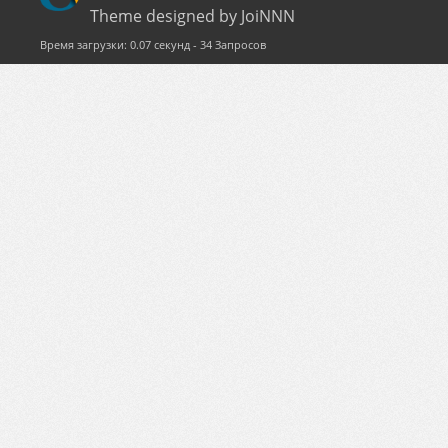
Theme designed by JoiNNN
Время загрузки: 0.07 секунд - 34 Запросов