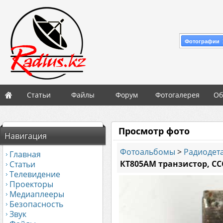
Фотографии 
Статьи
Файлы
Форум
Фотогалерея
Об
Просмотр фото
Навигация
Фотоальбомы
>
Радиодета
Главная
КТ805АМ транзистор, СС
Статьи
Телевидение
Проекторы
Медиаплееры
Безопасность
Звук