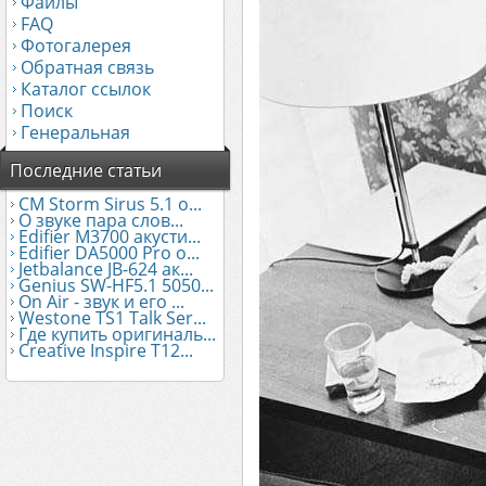
Файлы
FAQ
Фотогалерея
Обратная связь
Каталог ссылок
Поиск
Генеральная
Последние статьи
CM Storm Sirus 5.1 о...
О звуке пара слов...
Edifier М3700 акусти...
Edifier DA5000 Pro о...
Jetbalance JB-624 ак...
Genius SW-HF5.1 5050...
On Air - звук и его ...
Westone TS1 Talk Ser...
Где купить оригиналь...
Creative Inspire T12...