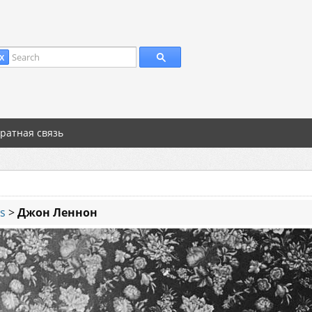
Search
X
ратная связь
es
>
Джон Леннон