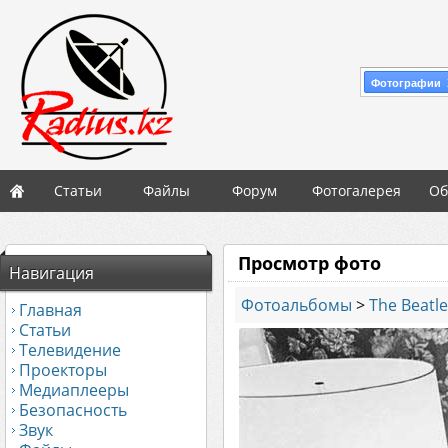
Фотографии 
Статьи
Файлы
Форум
Фотогалерея
Об
Просмотр фото
Навигация
Фотоальбомы
>
The Beatl
Главная
Статьи
Телевидение
Проекторы
Медиаплееры
Безопасность
Звук