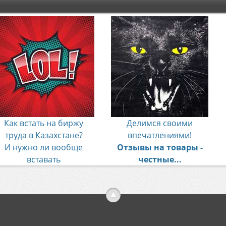
Как встать на биржу
Делимся своими
труда в Казахстане?
впечатлениями!
И нужно ли вообще
Отзывы на товары -
вставать
честные...