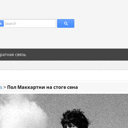
Search
X
ратная связь
es
>
Пол Маккартни на стоге сена