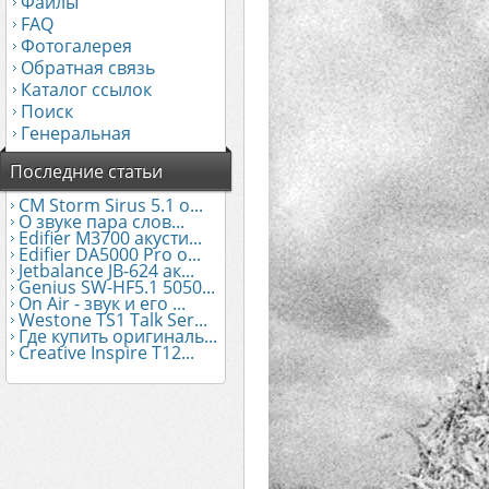
Файлы
FAQ
Фотогалерея
Обратная связь
Каталог ссылок
Поиск
Генеральная
Последние статьи
CM Storm Sirus 5.1 о...
О звуке пара слов...
Edifier М3700 акусти...
Edifier DA5000 Pro о...
Jetbalance JB-624 ак...
Genius SW-HF5.1 5050...
On Air - звук и его ...
Westone TS1 Talk Ser...
Где купить оригиналь...
Creative Inspire T12...