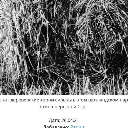
ена - деревенские корни сильны в этом шотландском па
хотя теперь он и Сэр...
Дата: 26.04.21
Добавлено:
Radius