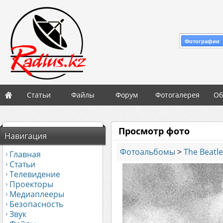
Фотографии 
Статьи
Файлы
Форум
Фотогалерея
Об
Просмотр фото
Навигация
Фотоальбомы
>
The Beatl
Главная
Статьи
Телевидение
Проекторы
Медиаплееры
Безопасность
Звук