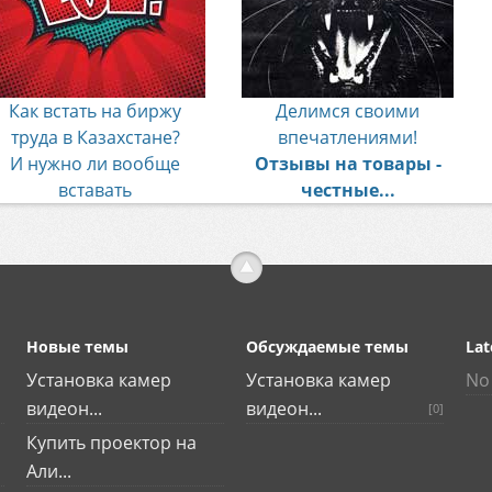
Как встать на биржу
Делимся своими
труда в Казахстане?
впечатлениями!
И нужно ли вообще
Отзывы на товары -
вставать
честные...
Новые темы
Обсуждаемые темы
Lat
Установка камер
Установка камер
No 
видеон...
видеон...
[0]
Купить проектор на
Али...