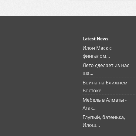
Latest News
Илон Маск с
фингалом...
Лето сделает из нас
ша...
Война на Ближнем
Востоке
Мебель в Алматы -
Атак...
Глупый, батенька,
Илош...