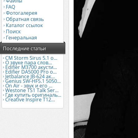
Файлы
FAQ
Фотогалерея
Обратная связь
Каталог ссылок
Поиск
Генеральная
Последние статьи
CM Storm Sirus 5.1 о...
О звуке пара слов...
Edifier М3700 акусти...
Edifier DA5000 Pro о...
Jetbalance JB-624 ак...
Genius SW-HF5.1 5050...
On Air - звук и его ...
Westone TS1 Talk Ser...
Где купить оригиналь...
Creative Inspire T12...