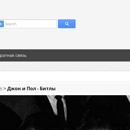
Search
X
ратная связь
es
>
Джон и Пол - Битлы