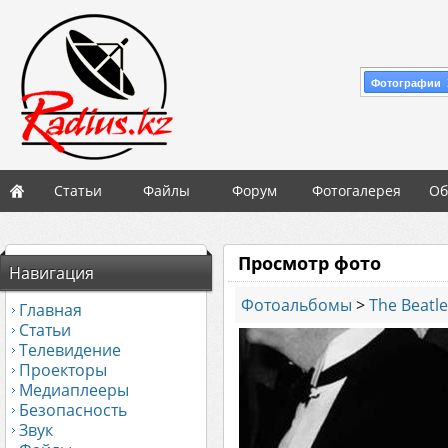
Фотографии 
Статьи
Файлы
Форум
Фотогалерея
Об
Просмотр фото
Навигация
Фотоальбомы
>
The Beatl
Главная
Статьи
Телевидение
Проекторы
Медиаплееры
Безопасность
Звук