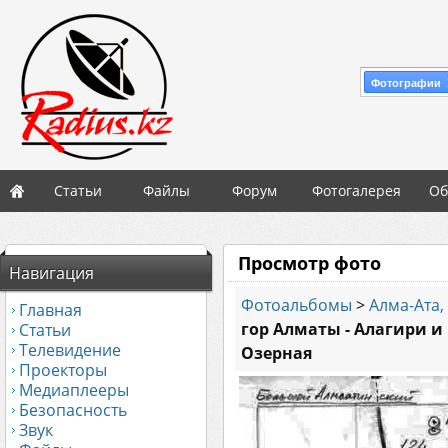
Фотографии 
Статьи
Файлы
Форум
Фотогалерея
Об
Просмотр фото
Навигация
Фотоальбомы
>
Алма-Ата,
Главная
гор Алматы - Алагири и 
Статьи
Телевидение
Озерная
Проекторы
Медиаплееры
Безопасность
Звук