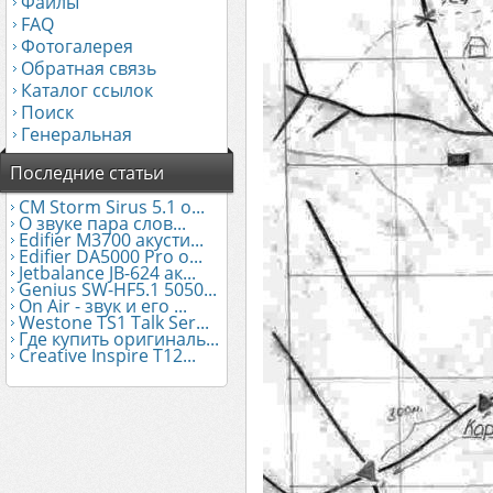
Файлы
FAQ
Фотогалерея
Обратная связь
Каталог ссылок
Поиск
Генеральная
Последние статьи
CM Storm Sirus 5.1 о...
О звуке пара слов...
Edifier М3700 акусти...
Edifier DA5000 Pro о...
Jetbalance JB-624 ак...
Genius SW-HF5.1 5050...
On Air - звук и его ...
Westone TS1 Talk Ser...
Где купить оригиналь...
Creative Inspire T12...