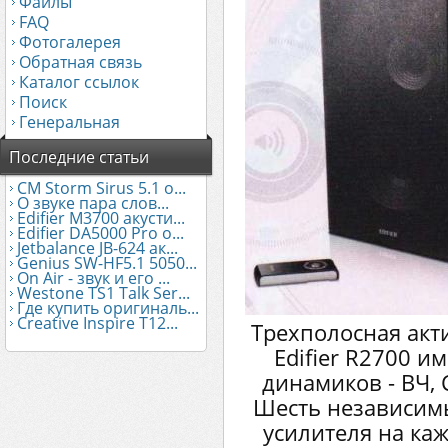
Файлы
FAQ
Фотогалерея
Обратная связь
Каталог ссылок
Поиск
Генеральная
Последние статьи
CM Storm Sirus 5.1 о...
О звуке пара слов...
Edifier М3700 акусти...
Edifier DA5000 Pro о...
Jetbalance JB-624 ак...
Genius SW-HF5.1 5050...
On Air - звук и его ...
Westone TS1 Talk Ser...
Где купить оригиналь...
Creative Inspire T12...
Трехполосная акт
Edifier R2700 и
динамиков - ВЧ,
Шесть независимы
усилителя на ка