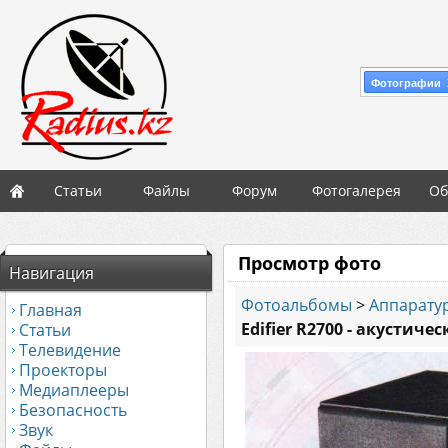
Фотографии 
Статьи
Файлы
Форум
Фотогалерея
Об
Просмотр фото
Навигация
Фотоальбомы
>
Аппаратур
Главная
Edifier R2700 - акустиче
Статьи
Телевидение
Проекторы
Медиаплееры
Безопасность
Звук