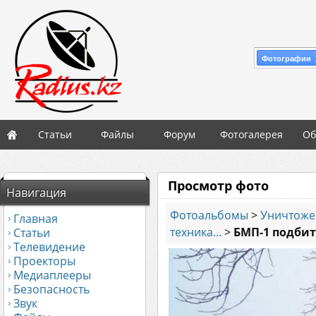
Фотографии 
Статьи
Файлы
Форум
Фотогалерея
Об
Просмотр фото
Навигация
Фотоальбомы
>
Уничтоже
Главная
техника...
>
БМП-1 подбит
Статьи
Телевидение
Проекторы
Медиаплееры
Безопасность
Звук