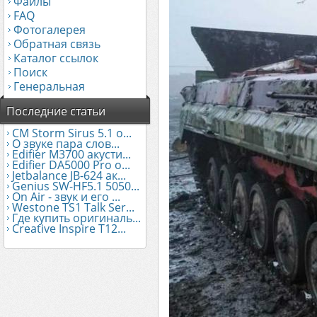
Файлы
FAQ
Фотогалерея
Обратная связь
Каталог ссылок
Поиск
Генеральная
Последние статьи
CM Storm Sirus 5.1 о...
О звуке пара слов...
Edifier М3700 акусти...
Edifier DA5000 Pro о...
Jetbalance JB-624 ак...
Genius SW-HF5.1 5050...
On Air - звук и его ...
Westone TS1 Talk Ser...
Где купить оригиналь...
Creative Inspire T12...