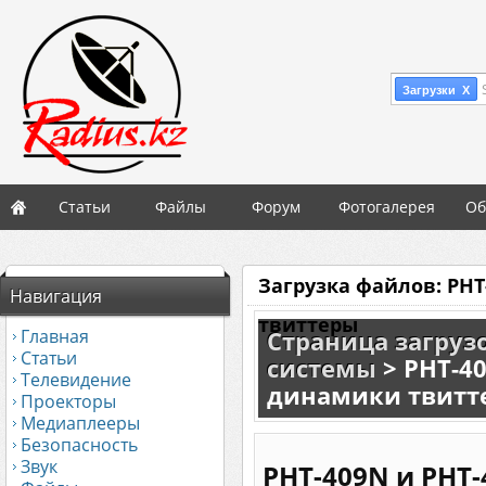
Загрузки X
Статьи
Файлы
Форум
Фотогалерея
Об
Загрузка файлов: PHT
Навигация
твиттеры
Главная
Страница загруз
Статьи
системы
>
PHT-40
Телевидение
динамики твитт
Проекторы
Медиаплееры
Безопасность
Звук
PHT-409N и PHT