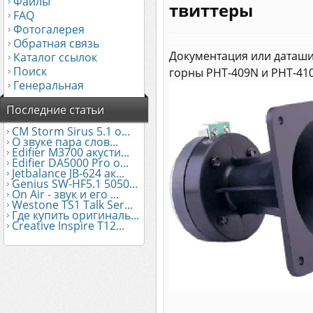
Файлы
твиттеры
FAQ
Фотогалерея
Обратная связь
Документация или даташи
Каталог ссылок
Поиск
горны PHT-409N и PHT-410,
Генеральная
Последние статьи
CM Storm Sirus 5.1 о...
О звуке пара слов...
Edifier М3700 акусти...
Edifier DA5000 Pro о...
Jetbalance JB-624 ак...
Genius SW-HF5.1 5050...
On Air - звук и его ...
Westone TS1 Talk Ser...
Где купить оригиналь...
Creative Inspire T12...