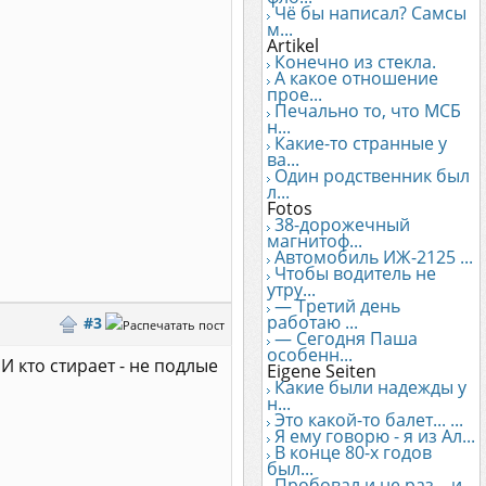
Чё бы написал? Самсы
м...
Artikel
Конечно из стекла.
А какое отношение
прое...
Печально то, что МСБ
н...
Какие-то странные у
ва...
Один родственник был
л...
Fotos
38-дорожечный
магнитоф...
Автомобиль ИЖ-2125 ...
Чтобы водитель не
утру...
— Третий день
работаю ...
#3
— Сегодня Паша
особенн...
И кто стирает - не подлые
Eigene Seiten
Какие были надежды у
н...
Это какой-то балет... ...
Я ему говорю - я из Ал...
В конце 80-х годов
был...
Пробовал и не раз... и...