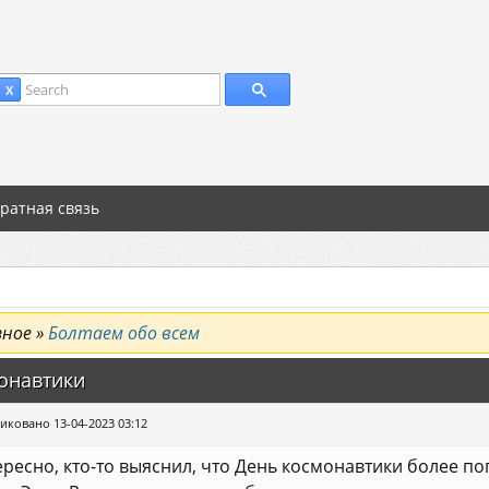
Search
 X
ратная связь
зное »
Болтаем обо всем
онавтики
иковано 13-04-2023 03:12
ресно, кто-то выяснил, что День космонавтики более п