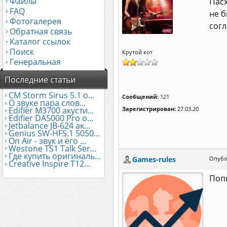
Файлы
Пасх
FAQ
не б
Фотогалерея
согл
Обратная связь
Каталог ссылок
Поиск
Крутой кот
Генеральная
Последние статьи
CM Storm Sirus 5.1 о...
Сообщений:
121
О звуке пара слов...
Edifier М3700 акусти...
Зарегистрирован:
27.03.20
Edifier DA5000 Pro о...
Jetbalance JB-624 ак...
Genius SW-HF5.1 5050...
On Air - звук и его ...
Westone TS1 Talk Ser...
Где купить оригиналь...
Games-rules
Опубл
Creative Inspire T12...
Попы