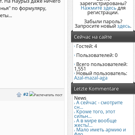
ет. На Наурыз даже ничего
зарегистрированы?
Нажмите здесь
для
янья" по формуляру,
регистрации.
ты...
Забыли пароль?
Запросите новый
здесь
.
Сейчас на сайте
Гостей: 4
Пользователей: 0
Всего пользователей:
1,551
Новый пользователь:
Azal-mazal-aga
Letzte Kommentare
#2
News
А сейчас - смотрите
сн...
Кроме того, этот
сильн...
А в мире вообще
жесть!...
Мало иметь армию и
фло...