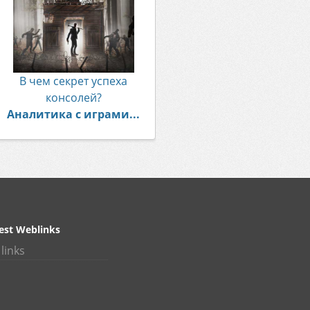
В чем секрет успеха
консолей?
Аналитика с играми...
est Weblinks
links