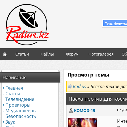
Темы форума
Статьи
Файлы
Форум
Фотогалерея
Об
Просмотр темы
Навигация
Radius
» Всякое такое ра
Главная
Статьи
Пасха против Дня косм
Телевидение
Проекторы
Медиаплееры
KOMOD-19
Опубл
Безопасность
Инте
Звук