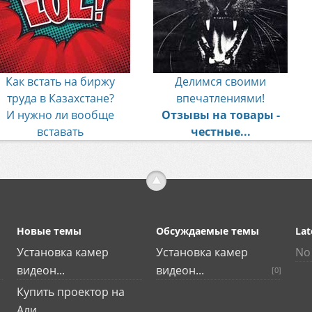
Как встать на биржу
Делимся своими
труда в Казахстане?
впечатлениями!
И нужно ли вообще
Отзывы на товары -
вставать
честные...
Новые темы
Обсуждаемые темы
Lat
Установка камер
Установка камер
No 
видеон...
видеон...
[0]
Купить проектор на
Али...