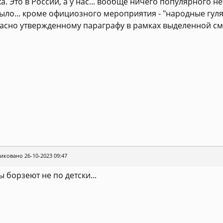
а. Это в России, а у нас... вообще ничего популярного н
ыло... кроме официозного мероприятия - "народные гул
асно утвержденному параграфу в рамках выделенной сме
иковано 26-10-2023 09:47
 борзеют не по детски...