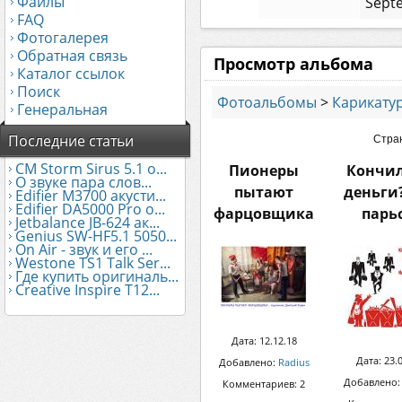
Файлы
Septe
FAQ
Фотогалерея
Обратная связь
Просмотр альбома
Каталог ссылок
Поиск
Фотоальбомы
>
Карикату
Генеральная
Последние статьи
Стран
CM Storm Sirus 5.1 о...
Пионеры
Кончи
О звуке пара слов...
пытают
деньги?
Edifier М3700 акусти...
Edifier DA5000 Pro о...
фарцовщика
парьс
Jetbalance JB-624 ак...
Genius SW-HF5.1 5050...
On Air - звук и его ...
Westone TS1 Talk Ser...
Где купить оригиналь...
Creative Inspire T12...
Дата: 12.12.18
Дата: 23.
Добавлено:
Radius
Добавлено
Комментариев: 2