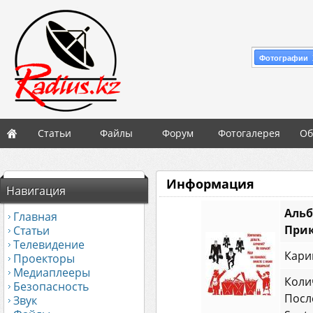
Фотографии 
Статьи
Файлы
Форум
Фотогалерея
Об
Информация
Навигация
Альб
Главная
При
Статьи
Телевидение
Кари
Проекторы
Медиаплееры
Коли
Безопасность
Посл
Звук