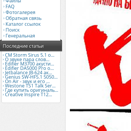
Файлы
FAQ
Фотогалерея
Обратная связь
Каталог ссылок
Поиск
Генеральная
Последние статьи
CM Storm Sirus 5.1 о...
О звуке пара слов...
Edifier М3700 акусти...
Edifier DA5000 Pro о...
Jetbalance JB-624 ак...
Genius SW-HF5.1 5050...
On Air - звук и его ...
Westone TS1 Talk Ser...
Где купить оригиналь...
Creative Inspire T12...