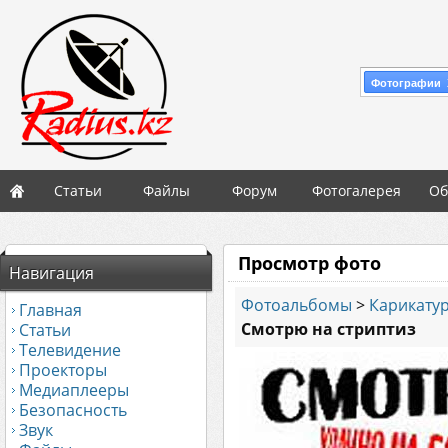
Фотографии 
Статьи
Файлы
Форум
Фотогалерея
Об
Просмотр фото
Навигация
Фотоальбомы
>
Карикату
Главная
Смотрю на стриптиз
Статьи
Телевидение
Проекторы
Медиаплееры
Безопасность
Звук