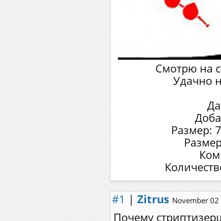
Смотрю на с
Удачно н
Да
Доба
Размер: 
Размер
Ком
Количеств
#1
|
Zitrus
November 02 
Почему стриптизерш