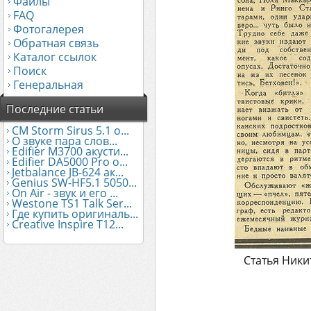
Файлы
FAQ
Фотогалерея
Обратная связь
Каталог ссылок
Поиск
Генеральная
Последние статьи
CM Storm Sirus 5.1 о...
О звуке пара слов...
Edifier М3700 акусти...
Edifier DA5000 Pro о...
Jetbalance JB-624 ак...
Genius SW-HF5.1 5050...
On Air - звук и его ...
Westone TS1 Talk Ser...
Где купить оригиналь...
Creative Inspire T12...
Статья Ники