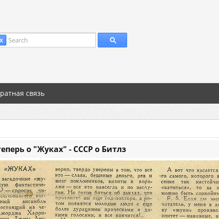
Search
X
ратная связь
теперь о "Жуках" - СССР о Битлз