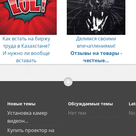
Как встать на биржу
Делимся своими
труда в Казахстане?
впечатлениями!
И нужно ли вообще
Отзывы на товары -
вставать
честные...
Новые темы
Обсуждаемые темы
Lat
Установка камер
Нет тем
No 
видеон...
Купить проектор на