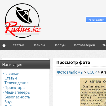
Фотографии 
Статьи
Файлы
Форум
Фотогалерея
Об
Просмотр фото
Навигация
Фотоальбомы
>
СССР
>
А 
Главная
Статьи
Телевидение
Проекторы
Медиаплееры
Безопасность
Звук