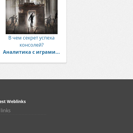
В чем секрет успеха
консолей?
Аналитика с играми...
est Weblinks
links