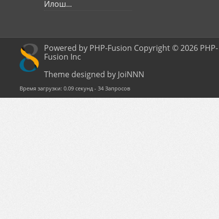
Илош...
Powered by PHP-Fusion Copyright © 2026 PHP-
Fusion Inc
Theme designed by JoiNNN
Время загрузки: 0.09 секунд - 34 Запросов