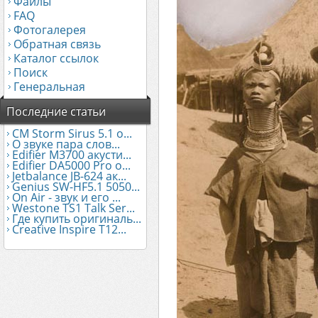
Файлы
FAQ
Фотогалерея
Обратная связь
Каталог ссылок
Поиск
Генеральная
Последние статьи
CM Storm Sirus 5.1 о...
О звуке пара слов...
Edifier М3700 акусти...
Edifier DA5000 Pro о...
Jetbalance JB-624 ак...
Genius SW-HF5.1 5050...
On Air - звук и его ...
Westone TS1 Talk Ser...
Где купить оригиналь...
Creative Inspire T12...