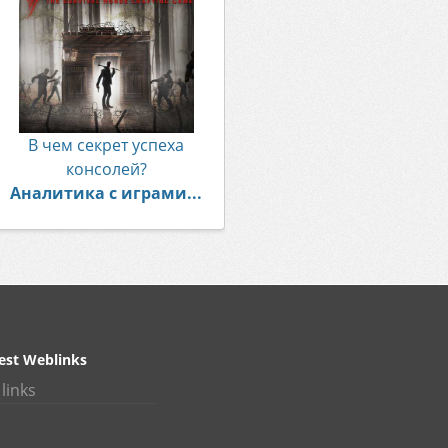
В чем секрет успеха
консолей?
Аналитика с играми...
est Weblinks
links