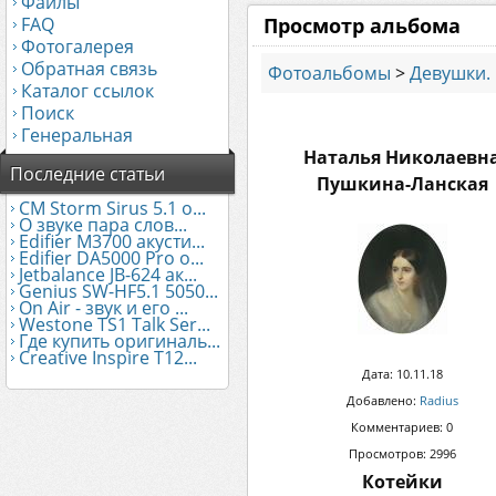
Файлы
FAQ
Просмотр альбома
Фотогалерея
Обратная связь
Фотоальбомы
>
Девушки. 
Каталог ссылок
Поиск
Генеральная
Наталья Николаевн
Последние статьи
Пушкина-Ланская
CM Storm Sirus 5.1 о...
О звуке пара слов...
Edifier М3700 акусти...
Edifier DA5000 Pro о...
Jetbalance JB-624 ак...
Genius SW-HF5.1 5050...
On Air - звук и его ...
Westone TS1 Talk Ser...
Где купить оригиналь...
Creative Inspire T12...
Дата: 10.11.18
Добавлено:
Radius
Комментариев: 0
Просмотров: 2996
Котейки