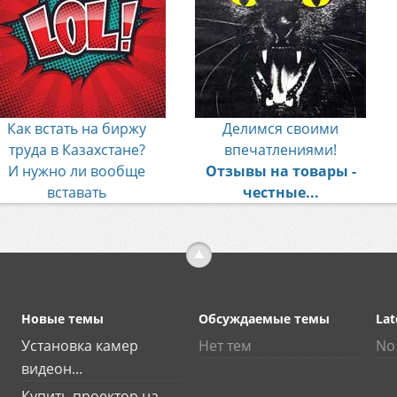
Как встать на биржу
Делимся своими
труда в Казахстане?
впечатлениями!
И нужно ли вообще
Отзывы на товары -
вставать
честные...
Новые темы
Обсуждаемые темы
Lat
Установка камер
Нет тем
No 
видеон...
Купить проектор на