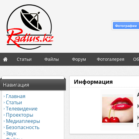
Фотографии 
Статьи
Файлы
Форум
Фотогалерея
Об
Информация
Навигация
Главная
Статьи
Телевидение
Проекторы
Медиаплееры
Безопасность
Звук