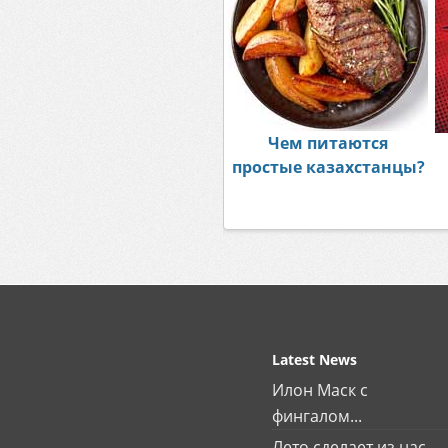
Чем питаются
простые казахстанцы?
Latest News
Илон Маск с
фингалом...
Лето сделает из нас