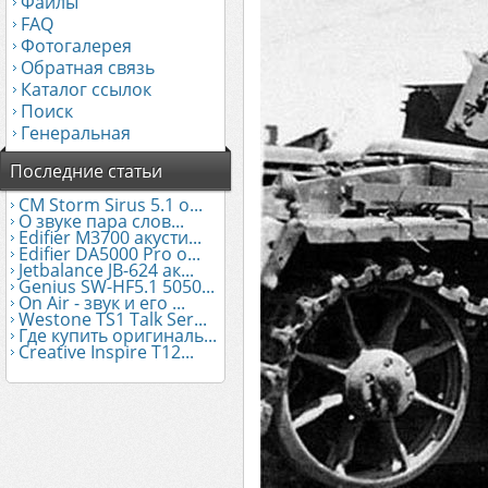
Файлы
FAQ
Фотогалерея
Обратная связь
Каталог ссылок
Поиск
Генеральная
Последние статьи
CM Storm Sirus 5.1 о...
О звуке пара слов...
Edifier М3700 акусти...
Edifier DA5000 Pro о...
Jetbalance JB-624 ак...
Genius SW-HF5.1 5050...
On Air - звук и его ...
Westone TS1 Talk Ser...
Где купить оригиналь...
Creative Inspire T12...