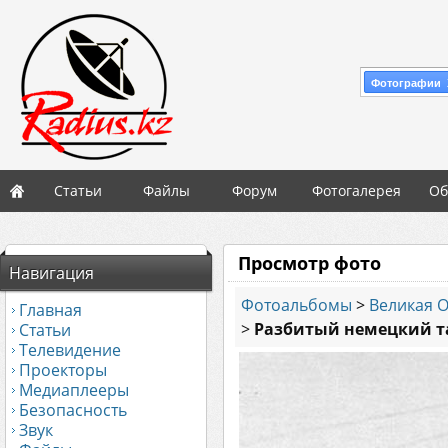
Фотографии 
Статьи
Файлы
Форум
Фотогалерея
Об
Просмотр фото
Навигация
Фотоальбомы
>
Великая 
Главная
>
Разбитый немецкий тан
Статьи
Телевидение
Проекторы
Медиаплееры
Безопасность
Звук