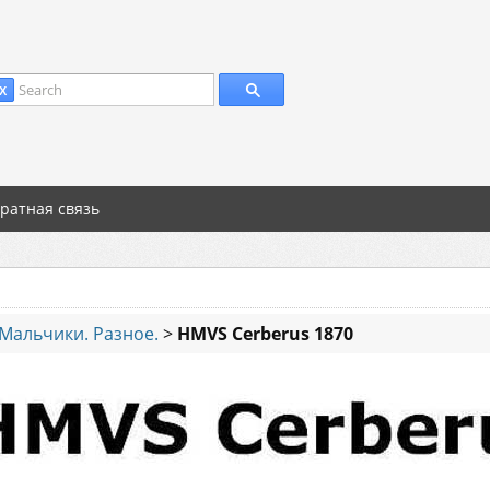
Search
X
ратная связь
Мальчики. Разное.
>
HMVS Cerberus 1870