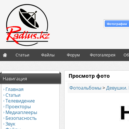
Фотографии 
Статьи
Файлы
Форум
Фотогалерея
Об
Просмотр фото
Навигация
Фотоальбомы
>
Девушки. 
Главная
Статьи
Телевидение
Проекторы
Медиаплееры
Безопасность
Звук