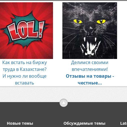
Как встать на биржу
Делимся своими
труда в Казахстане?
впечатлениями!
И нужно ли вообще
Отзывы на товары -
вставать
честные...
Новые темы
Обсуждаемые темы
Lat