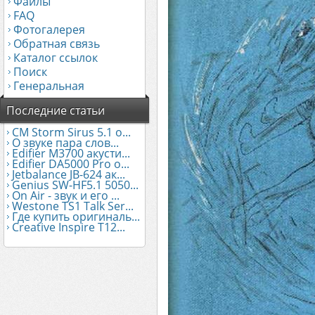
Файлы
FAQ
Фотогалерея
Обратная связь
Каталог ссылок
Поиск
Генеральная
Последние статьи
CM Storm Sirus 5.1 о...
О звуке пара слов...
Edifier М3700 акусти...
Edifier DA5000 Pro о...
Jetbalance JB-624 ак...
Genius SW-HF5.1 5050...
On Air - звук и его ...
Westone TS1 Talk Ser...
Где купить оригиналь...
Creative Inspire T12...