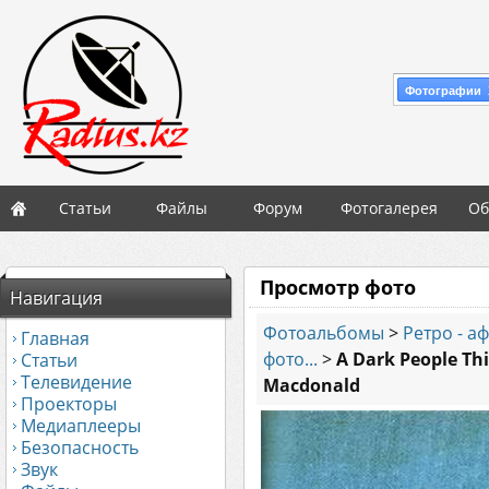
Фотографии 
Статьи
Файлы
Форум
Фотогалерея
Об
Просмотр фото
Навигация
Фотоальбомы
>
Ретро - а
Главная
фото...
>
A Dark People Thi
Статьи
Телевидение
Macdonald
Проекторы
Медиаплееры
Безопасность
Звук