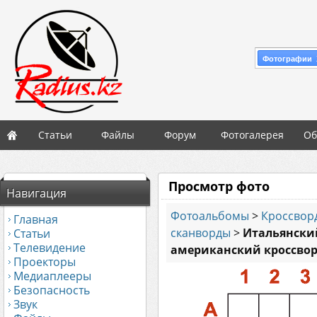
Фотографии 
Статьи
Файлы
Форум
Фотогалерея
Об
Просмотр фото
Навигация
Фотоальбомы
>
Кроссвор
Главная
сканворды
>
Итальянски
Статьи
Телевидение
американский кроссво
Проекторы
Медиаплееры
Безопасность
Звук