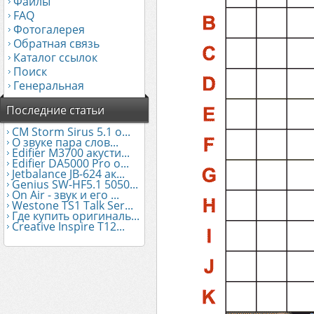
Файлы
FAQ
Фотогалерея
Обратная связь
Каталог ссылок
Поиск
Генеральная
Последние статьи
CM Storm Sirus 5.1 о...
О звуке пара слов...
Edifier М3700 акусти...
Edifier DA5000 Pro о...
Jetbalance JB-624 ак...
Genius SW-HF5.1 5050...
On Air - звук и его ...
Westone TS1 Talk Ser...
Где купить оригиналь...
Creative Inspire T12...