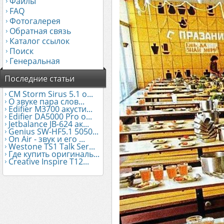
Файлы
FAQ
Фотогалерея
Обратная связь
Каталог ссылок
Поиск
Генеральная
Последние статьи
CM Storm Sirus 5.1 о...
О звуке пара слов...
Edifier М3700 акусти...
Edifier DA5000 Pro о...
Jetbalance JB-624 ак...
Genius SW-HF5.1 5050...
On Air - звук и его ...
Westone TS1 Talk Ser...
Где купить оригиналь...
Creative Inspire T12...