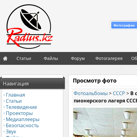
Фотографии 
Статьи
Файлы
Форум
Фотогалерея
Об
Просмотр фото
Навигация
Фотоальбомы
>
СССР
>
В 
Главная
пионерского лагеря ССС
Статьи
Телевидение
Проекторы
Медиаплееры
Безопасность
Звук