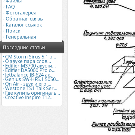
Файлы
FAQ
Фотогалерея
Обратная связь
Каталог ссылок
Поиск
Генеральная
Последние статьи
CM Storm Sirus 5.1 о...
О звуке пара слов...
Edifier М3700 акусти...
Edifier DA5000 Pro о...
Jetbalance JB-624 ак...
Genius SW-HF5.1 5050...
On Air - звук и его ...
Westone TS1 Talk Ser...
Где купить оригиналь...
Creative Inspire T12...