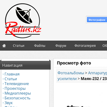
Фотографии 
Статьи
Файлы
Форум
Фотогалерея
Об
Просмотр фото
Навигация
Фотоальбомы
>
Аппаратур
Главная
усилители
>
Маяк-232 / 2
Статьи
Телевидение
Проекторы
Медиаплееры
Безопасность
Звук