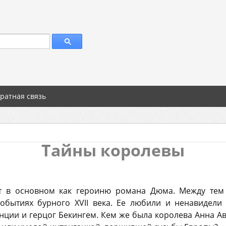
ратная связь
Тайны королевы
т в основном как героиню романа Дюма. Между тем
обытиях бурного ХVII века. Ее любили и ненавидел
нции и герцог Бекингем. Кем же была королева Анна А