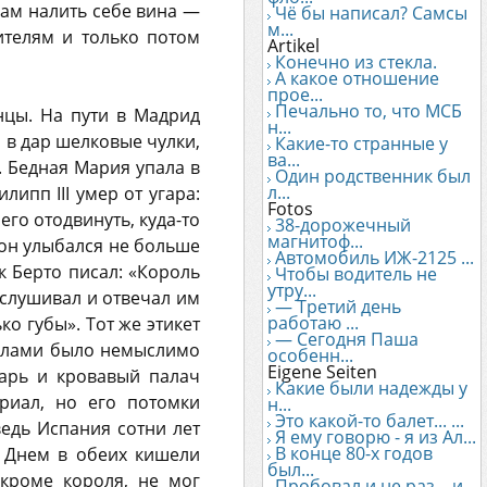
сам налить себе вина —
Чё бы написал? Самсы
м...
ителям и только потом
Artikel
Конечно из стекла.
А какое отношение
прое...
Печально то, что МСБ
нцы. На пути в Мадрид
н...
в дар шелковые чулки,
Какие-то странные у
ва...
. Бедная Мария упала в
Один родственник был
л...
ипп III умер от угара:
Fotos
его отодвинуть, куда-то
38-дорожечный
магнитоф...
 он улыбался не больше
Автомобиль ИЖ-2125 ...
к Берто писал: «Король
Чтобы водитель не
утру...
слушивал и отвечал им
— Третий день
работаю ...
ко губы». Тот же этикет
— Сегодня Паша
делами было немыслимо
особенн...
Eigene Seiten
дарь и кровавый палач
Какие были надежды у
риал, но его потомки
н...
Это какой-то балет... ...
едь Испания сотни лет
Я ему говорю - я из Ал...
В конце 80-х годов
. Днем в обеих кишели
был...
кроме короля, не мог
Пробовал и не раз... и...