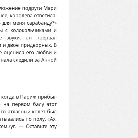
едложение подруги Мари
нее, королева ответила:
ь для меня сарабанду?»
ны с колокольчиками и
е звуки, он прервал
з и двое придворных. В
е оценила его любви и
инала следили за Анной
, когда в Париж прибыл
е на первом балу этот
го атласный колет был
тывались по полу. «Ах,
емчуг. — Оставьте эту