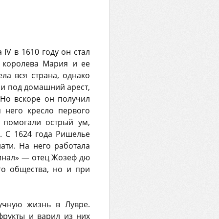
IV в 1610 году он стал
 королева Мария и ее
ла вся страна, однако
ли под домашний арест,
 Но вскоре он получил
 него кресло первого
 помогали острый ум,
. С 1624 года Ришелье
ати. На него работала
инал» — отец Жозеф дю
го общества, но и при
учную жизнь в Лувре.
фрукты и варил из них