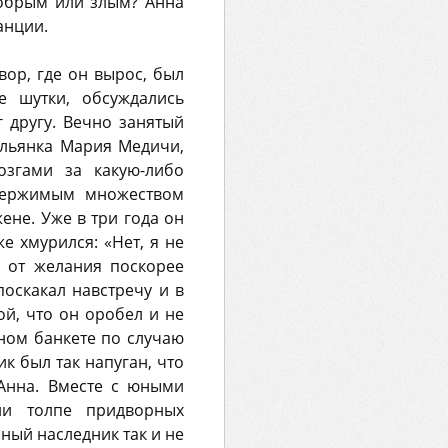
добрым или злым? Анна
анции.
вор, где он вырос, был
е шутки, обсуждались
 другу. Вечно занятый
альянка Мария Медичи,
озгами за какую-либо
одержимым множеством
ене. Уже в три года он
е хмурился: «Нет, я не
л от желания поскорее
оскакал навстречу и в
й, что он оробел и не
нном банкете по случаю
 был так напуган, что
 Анна. Вместе с юными
ли толпе придворных
ный наследник так и не