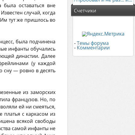
а была оставаться вне
Счетчики
Известен случай, когда
Им тут же пришлось во
инцесс, была подчинена
-
Темы форума
-
Комментарии
Юные инфанты обучались
ующей династии. Далее
фрейлинами (у каждой
о сну — ровно в десять
везенные из заморских
ила французов. Но, по
зволяли ей ни смеяться,
е платья с каркасом из
лишена всякой свободы
вства самой инфанты не