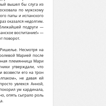
ный вышел бы слуга из
тосковала по мужскому
ого папы и испанского
раз оказался недолгим.
 ближайшей подруги —
панское воспитание!» —
от поворот.
 Ришелье. Несмотря на
оролевой Марией после
 юная племянница Мари
ники утверждали, что
и возвести его на трон
олпаком», не давая ей
просто увлекся Анной,
 покорил ум кардинала,
о, опять сыграло роль
а.