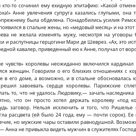
и кто-то сочинил ему ехидную эпитафию: «Какой отмен
рха!» Анне увлечения супруга казались глупыми, она 
прежнему была обделена. Понадобились усилия Римск
появился в спальне жены, но «медовый месяц» и на этот 
лева не желала изменять мужу, несмотря на уговоры
 и распутницы герцогини Мари де Шеврез. «Ах, это ис
редной кавалер, приведенный ею к Анне, получал от вор
ие чувств» королевы неожиданно включился кардинал
ался женщин. Говорили о его близких отношениях с к
е в его доме, а возможно, и в спальне обосновалась
 решил завоевать сердце королевы. Парижские сплет
лать то, что не удалось Людовику,— зачать наследника 
тно, что он просто хотел держать королеву «под к
будь заговор. Нельзя исключить и того, что Ришелье 
гла расцвета (ей было 24 года, ему — почти сорок). Ее
речие, но мужские чары оставили равнодушной. Возможн
— Анна не привыкла видеть мужчин в служителях Господ