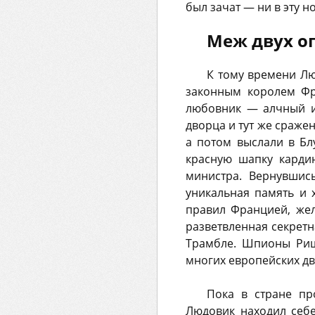
был зачат — ни в эту н
Меж двух о
К тому времени Люд
законным королем Фр
любовник — алчный и 
дворца и тут же сраже
а потом выслали в Бл
красную шапку карди
министра. Вернувшис
уникальная память и 
правил Францией, жел
разветвленная секрет
Трамбле. Шпионы Рише
многих европейских дв
Пока в стране пр
Людовик находил себе