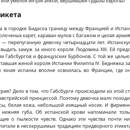
в или умелой интриганкой, вершившей судьбы Европы?
тикета
да в городке Бидасоа границу между Францией и Испа
олоченых карет, караван мулов с багажом и целая арм
а — перепуганную девочку четырнадцати лет. Испанск
 выдать замуж за юного короля Людовика ХIII. Ей пред
и Габсбургов и французских Бурбонов. С той же целью
ставшая женой короля Испании Филиппа IV. Бедняжка за
ак юная испанка вполне освоилась во Франции, где 
рия? Дело в том, что Габсбурги происходили из этой ст
встрийской принцессой. Поэтому девочка мало походил
сы, белая кожа, небольшой изящный носик. И фирмен
 нижняя губа. Об испанской крови напоминали тольк
ящие о пылкости чувств. Однако эти чувства почти н
спитали в несокрушимых традициях придворного этикет