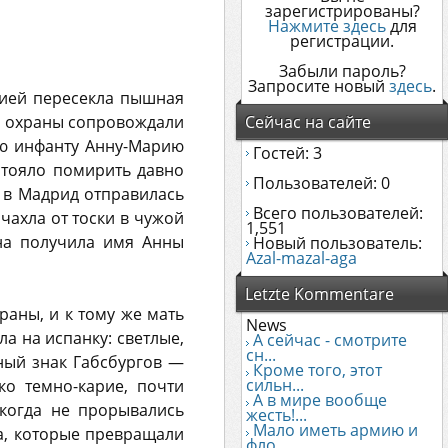
зарегистрированы?
Нажмите здесь
для
регистрации.
Забыли пароль?
Запросите новый
здесь
.
нией пересекла пышная
ия охраны сопровождали
Сейчас на сайте
ую инфанту Анну-Марию
Гостей: 3
стояло помирить давно
Пользователей: 0
 в Мадрид отправилась
Всего пользователей:
чахла от тоски в чужой
1,551
она получила имя Анны
Новый пользователь:
Azal-mazal-aga
Letzte Kommentare
раны, и к тому же мать
News
а на испанку: светлые,
А сейчас - смотрите
сн...
ный знак Габсбургов —
Кроме того, этот
сильн...
о темно-карие, почти
А в мире вообще
икогда не прорывались
жесть!...
Мало иметь армию и
а, которые превращали
фло...