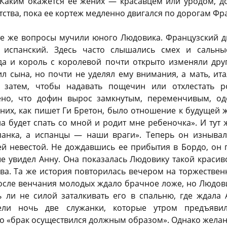
 Каким окажется ее жених — красавцем или уродом, 
ства, пока ее кортеж медленно двигался по дорогам Фр
 те же вопросы мучили юного Людовика. Французский д
испанский. Здесь часто слышались смех и сальны
да и король с королевой почти открыто изменяли друг
ил сына, но почти не уделял ему внимания, а мать, ит
 затем, чтобы надавать пощечин или отхлестать р
ено, что дофин вырос замкнутым, переменчивым, 
них, как пишет Ги Бретон, было отношение к будущей ж
на будет спать со мной и родит мне ребеночка». И тут ж
панка, а испанцы — наши враги». Теперь он изныва
ей невестой. Не дождавшись ее прибытия в Бордо, он п
е увидел Анну. Она показалась Людовику такой красиво
ова. Та же история повторилась вечером на торжестве
осле венчания молодых ждало брачное ложе, но Людовик
 ли не силой заталкивать его в спальню, где ждала
ели ночь две служанки, которые утром предъяви
что «брак осуществился должным образом». Однако желан