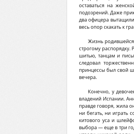
оставаться на женско
подозрений. Даже прик
два офицера вытащили
весь опор скакать к гр
Жизнь родившейся 
строгому распорядку. 
шитью, танцам и пись
следовал торжествен
принцессы был свой шт
вечера.
Конечно, у девоче
владений Испании. Ан
правде говоря, жила он
ни бегать, ни играть 
китового уса и шлейф
выбора — еще в три го