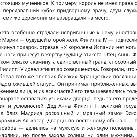
стоящих мучеников. К примеру, король не имел права 
, передававший кубок придворному врачу, двум служ
с теми же церемониями возвращали на место.
кета особенно страдали непривычные к нему иностра
е Марии — будущей второй жене Филиппа IV — поднесли 
кинул подарок, отрезав: «У королевы Испании нет ног»
е ноги принесут в жертву чудищу этикета. Отец Анны Фил
ком близко к камину, а единственный гранд, способный 
Филипп IV довел этикет до совершенства. Говорили, что
ебовал того же от своих близких. Французский посланни
 видом ожившей статуи… Он принимал приближенных, вы
ением лица, и из всех частей его тела шевелились толь
монархов оставаться узниками дворца, ведь за его пре
ил и условностей. Дед Анны Филипп II, великий госу
оил близ Мадрида роскошный и мрачный замок Эско
кромный Алькасар. Дворцы по восточному обычаю — в
 арабов — делились на мужскую и женскую половины
карлики, но после захода солнца ни один мужчина, 