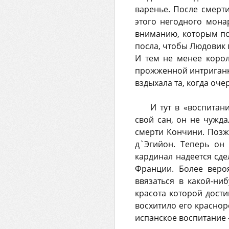
варенье. После смерт
этого негодного мона
вниманию, которым по
посла, чтобы Людовик 
И тем не менее коро
прожженной интриганки
вздыхала та, когда оче
И тут в «воспитан
свой сан, он не чужд
смерти Кончини. Позж
д`Эгийон. Теперь он
кардинал надеется сде
Франции. Более вероя
ввязаться в какой-ни
красота которой дости
восхитило его красно
испанское воспитание 