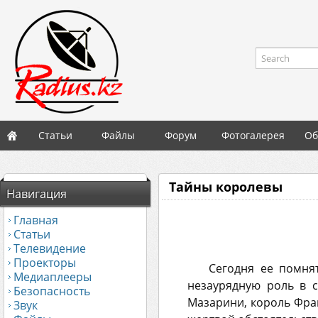
Search
Статьи
Файлы
Форум
Фотогалерея
Об
Тайны королевы
Навигация
Главная
Статьи
Телевидение
Проекторы
Сегодня ее помня
Медиаплееры
незаурядную роль в с
Безопасность
Мазарини, король Фра
Звук