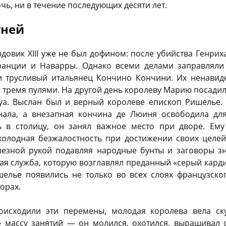
очь, ни в течение последующих десяти лет.
гней
овик XIII уже не был дофином: после убийства Генриха 
анции и Наварры. Однако всеми делами заправляли
трусливый итальянец Кончино Кончини. Их ненавиде
н тремя пулями. На другой день королеву Марию посади
уа. Выслан был и верный королеве епископ Ришелье.
нала, а внезапная кончина де Люиня освободила для
ь в столицу, он занял важное место при дворе. Ему
холодная безжалостность при достижении своих целей
езной рукой подавляя народные бунты и заговоры зн
ная служба, которую возглавлял преданный «серый кард
лье появились не только во всех слоях французско
орах.
оисходили эти перемены, молодая королева вела ск
 массу занятий — он молился, охотился, выращивал 