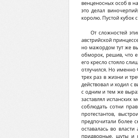
венценосных особ в на
это делал виночерпий
королю. Пустой кубок 
От сложностей эти
австрийской принцесс
но мажордом тут же вы
обморок, решив, что е
его кресло стояло слиш
отлучился. Но именно 
трех раз в жизни и тр
действовал и ходил с
с одним и тем же выраж
заставлял испанских 
соблюдать сотни прав
протестантов, выстр
предпочитали более с
оставалась во власти
придворные, шуты и 