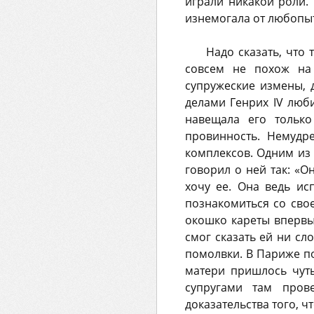
играли никакой роли.
изнемогала от любопыт
Надо сказать, что
совсем не похож на 
супружеские измены, 
делами Генрих IV люб
навещала его только
провинность. Немудр
комплексов. Одним из 
говорил о ней так: «О
хочу ее. Она ведь ис
познакомиться со сво
окошко кареты впервы
смог сказать ей ни сл
помолвки. В Париже п
матери пришлось чуть
супругами там пров
доказательства того, 