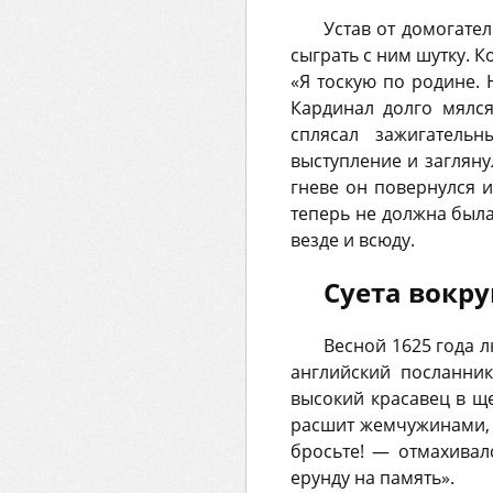
Устав от домогате
сыграть с ним шутку. К
«Я тоскую по родине. 
Кардинал долго мялся
сплясал зажигатель
выступление и загляну
гневе он повернулся 
теперь не должна была
везде и всюду.
Суета вокру
Весной 1625 года л
английский посланник
высокий красавец в щ
расшит жемчужинами, к
бросьте! — отмахивал
ерунду на память».