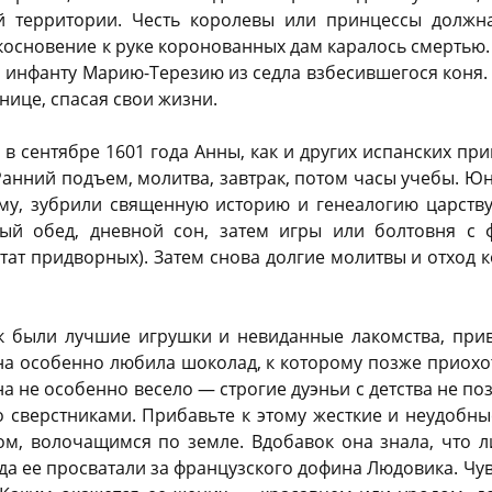
й территории. Честь королевы или принцессы должн
основение к руке коронованных дам каралось смертью. 
 инфанту Марию-Терезию из седла взбесившегося коня. 
анице, спасая свои жизни.
в сентябре 1601 года Анны, как и других испанских пр
Ранний подъем, молитва, завтрак, потом часы учебы. 
му, зубрили священную историю и генеалогию царств
ный обед, дневной сон, затем игры или болтовня с 
ат придворных). Затем снова долгие молитвы и отход к
к были лучшие игрушки и невиданные лакомства, при
на особенно любила шоколад, к которому позже приохот
а не особенно весело — строгие дуэньи с детства не по
со сверстниками. Прибавьте к этому жесткие и неудобны
ом, волочащимся по земле. Вдобавок она знала, что 
да ее просватали за французского дофина Людовика. Чу