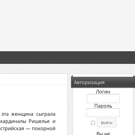
Авторизация
Логин
Пароль
 эта женщина сыграла
и кардиналы Ришелье и
встрийская — покорной
Вы не