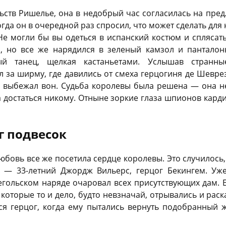
льств Ришелье, она в недобрый час согласилась на пр
огда он в очередной раз спросил, что может сделать для 
Не могли бы вы одеться в испанский костюм и сплясат
, но все же нарядился в зеленый камзол и пантало
ный танец, щелкая кастаньетами. Услышав странны
л за ширму, где давились от смеха герцогиня де Шевре
и выбежал вон. Судьба королевы была решена — она н
 достаться никому. Отныне зоркие глаза шпионов кард
г подвесок
юбовь все же посетила сердце королевы. Это случилось
 — 33-летний Джордж Вильерс, герцог Бекингем. Уж
егольском наряде очаровал всех присутствующих дам. Е
оторые то и дело, будто невзначай, отрывались и раска
ся герцог, когда ему пытались вернуть подобранный ж