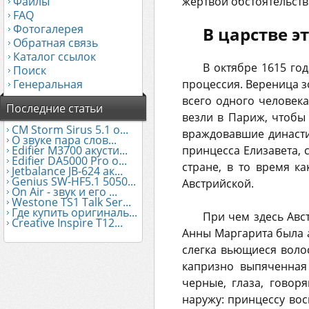
Файлы
жертвой обстоятельст
FAQ
Фотогалерея
В царстве э
Обратная связь
Каталог ссылок
В октябре 1615 го
Поиск
Генеральная
процессия. Вереница з
всего одного человек
Последние статьи
везли в Париж, чтобы
CM Storm Sirus 5.1 о...
враждовавшие династи
О звуке пара слов...
Edifier М3700 акусти...
принцесса Елизавета, 
Edifier DA5000 Pro о...
стране, в то время к
Jetbalance JB-624 ак...
Genius SW-HF5.1 5050...
Австрийской.
On Air - звук и его ...
Westone TS1 Talk Ser...
Где купить оригиналь...
При чем здесь Авст
Creative Inspire T12...
Анны Маргарита была а
слегка вьющиеся воло
капризно выпяченная
черные, глаза, говор
наружу: принцессу во