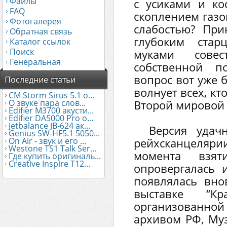
Файлы
с усиками и ко
FAQ
скоплением газо
Фотогалерея
слабостью? При
Обратная связь
глубоким стар
Каталог ссылок
Поиск
муками сове
Генеральная
собственной п
вопрос вот уже 
Последние статьи
волнует всех, кт
CM Storm Sirus 5.1 о...
О звуке пара слов...
Второй мировой 
Edifier М3700 акусти...
Edifier DA5000 Pro о...
Jetbalance JB-624 ак...
Версия удач
Genius SW-HF5.1 5050...
On Air - звук и его ...
рейхсканцелярии
Westone TS1 Talk Ser...
момента взя
Где купить оригиналь...
Creative Inspire T12...
опровергалась 
появлялась вно
выставке “Кр
организован
архивом РФ, Му