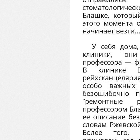
стоматологичес
Блашке, которы
этого момента 
начинает везти..
У себя дома,
клиники, они
профессора — ф
В клинике Б
рейхсканцеляри
особо важных
безошибочно п
“ремонтные р
профессором Бл
ее описание без
словам Ржевской
Более того, 