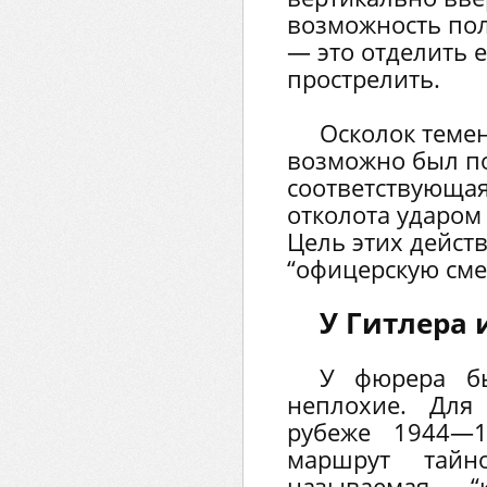
возможность пол
— это отделить е
прострелить.
Осколок теме
возможно был п
соответствующая
отколота ударом
Цель этих дейст
“офицерскую сме
У Гитлера 
У фюрера бы
неплохие. Дл
рубеже 1944—1
маршрут тай
называемая “