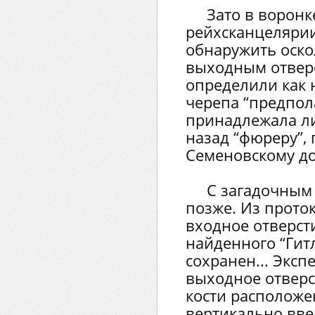
Зато в воронк
рейхсканцелярии
обнаружить оско
выходным отверс
определили как 
черепа “предпол
принадлежала ли
назад “фюреру”,
Семеновскому до
С загадочным
позже. Из прото
входное отверст
найденного “Гитл
сохранен... Эксп
выходное отверс
кости расположе
вертикально вве