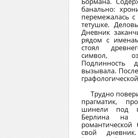
Бормана. Содер
банально: хрон
перемежалась с
тетушке. Деловы
Дневник заканч
рядом с имена
стоял древнег
символ, оз
Подлинность 
вызывала. Посл
графологической
Трудно повер
прагматик, пр
шинели под п
Берлина на 
романтической 
свой дневни