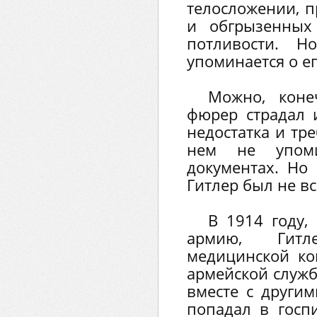
телосложении, п
и обгрызенных
потливости. 
упоминается о е
Можно, коне
фюрер страдал и
недостатка и тр
нем не упом
документах. Но
Гитлер был не вс
В 1914 году,
армию, Гитл
медицинской ко
армейской служб
вместе с други
попадал в госп