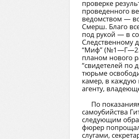
проверке резуль
проведенного ве
ведомством — в
Смерш. Благо вс
под рукой — в с
Следственному 
“Миф” (№1—Г—23)
планом нового р
“свидетелей по д
тюрьме освобод
камер, в каждую
агенту, владеющ
По показаниям
самоубийства Ги
следующим образ
фюрер попрощал
слугами, секрет