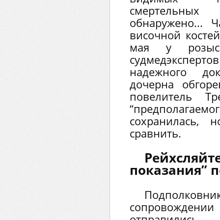
смертельны
обнаружено... 
височной костей
мая у розыс
судмедэксперт
надежного док
дочерна обгор
повелитель Тр
“предполагае
сохранилась,
сравнить.
Рейхсляйте
показания” 
Подполко
сопровождении
отправил