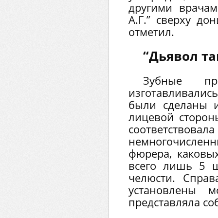
другими врачам
А.Г.” сверху до
отметил.
“Дьявол та
Зубные пр
изготавливались
были сделаны 
лицевой сторон
соответст
немногочисле
фюрера, каковых
всего лишь 5 
челюсти. Спра
установлены м
представляла со