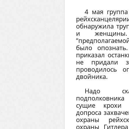
4 мая группа
рейхсканцелярии
обнаружила тру
и женщины.
“предполагаем
было опознать
приказал останк
не придали з
проводилось о
двойника.
Надо ска
подполковник
сущие крохи 
допроса захваче
охраны рейхс
охраны Гитлер