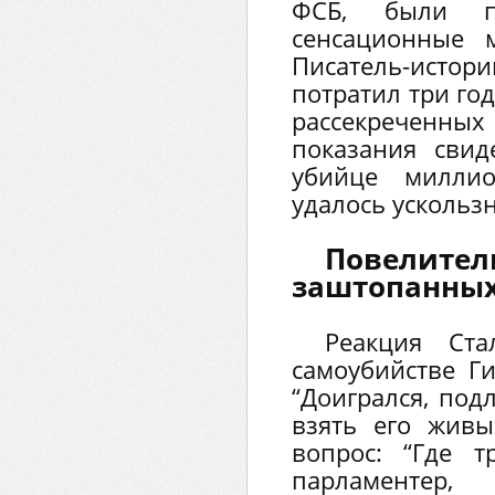
ФСБ, были пр
сенсационные 
Писатель-ист
потратил три го
рассекреченных
показания свид
убийце миллио
удалось ускользн
Повелитель
заштопанных
Реакция Ст
самоубийстве Г
“Доигрался, под
взять его живы
вопрос: “Где т
парламентер