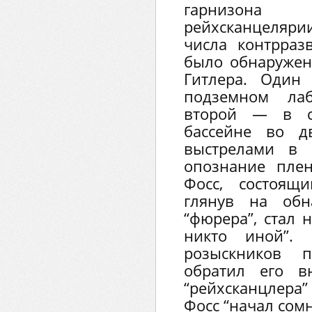
гарнизона
рейхсканцеляри
числа контрра
было обнаружен
Гитлера. Один
подземном лаб
второй — в с
бассейне во д
выстрелами в 
опознание пле
Фосс, состоящ
глянув на обн
“фюрера”, стал н
никто иной”.
розыскников п
обратил его в
“рейхсканцлер
Фосс “начал сомн