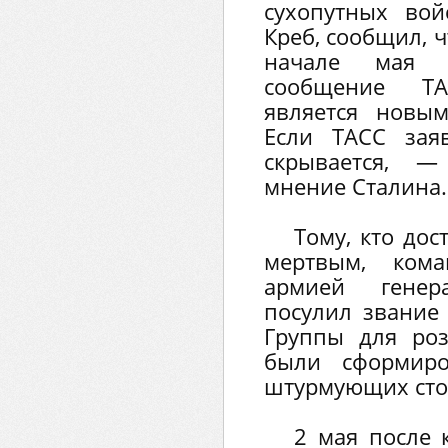
сухопутных вой
Креб, сообщил, ч
начале мая 
сообщение ТА
является новым
Если ТАСС зая
скрывается, —
мнение Сталина.
Тому, кто до
мертвым, ком
армией генера
посулил звание 
Группы для роз
были сформиро
штурмующих сто
2 мая после 