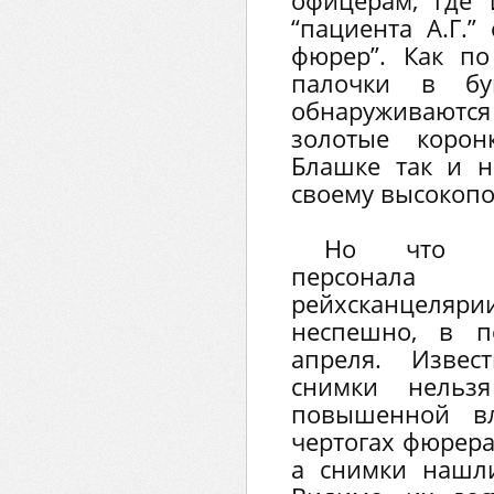
офицерам, где 
“пациента А.Г.
фюрер”. Как п
палочки в бун
обнаруживаются
золотые корон
Блашке так и н
своему высокопо
Но что ин
персонала
рейхсканцел
неспешно, в 
апреля. Извес
снимки нельз
повышенной вл
чертогах фюрера
а снимки нашл