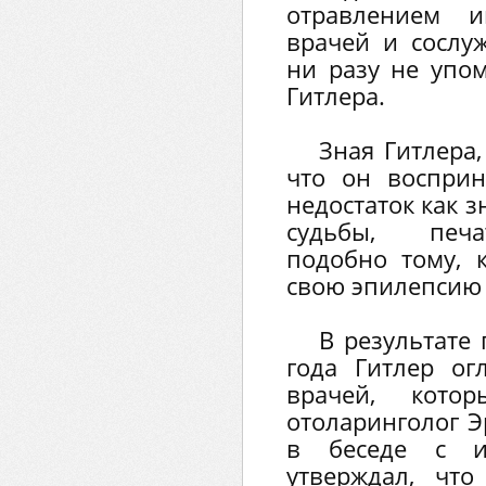
отравлением 
врачей и сослу
ни разу не упо
Гитлера.
Зная Гитлера
что он воспри
недостаток как 
судьбы, печа
подобно тому, 
свою эпилепсию
В результате
года Гитлер ог
врачей, кото
отоларинголог Э
в беседе с и
утверждал, чт