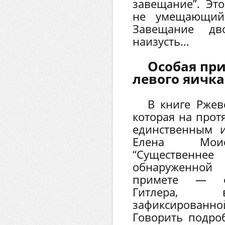
завещание”. Эт
не умещающийс
Завещание дв
наизусть...
Особая при
левого яичка
В книге Ржев
которая на прот
единственным 
Елена Моис
“Существенне
обнаруженной
примете — фи
Гитлера, в
зафиксированн
Говорить подроб