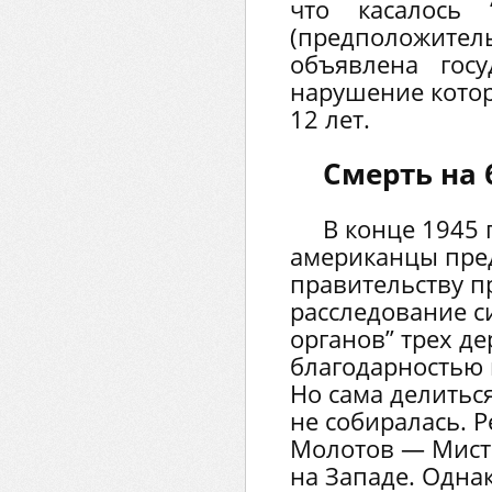
что касалось 
(предположите
объявлена госу
нарушение котор
12 лет.
Смерть на 
В конце 1945 
американцы пре
правительству п
расследование с
органов” трех де
благодарностью
Но сама делить
не собиралась. 
Молотов — Мисте
на Западе. Одна