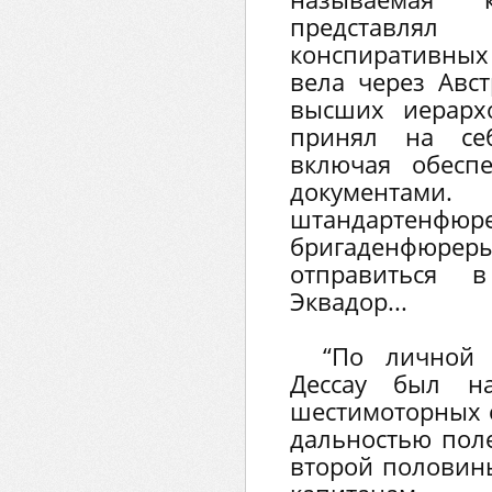
представл
конспиративных
вела через Авс
высших иерарх
принял на себ
включая обесп
докумен
штандартенфюр
бригаденфю
отправиться в
Эквадор...
“По личной 
Дессау был на
шестимоторных с
дальностью поле
второй половины