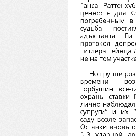
Ганса Раттенх
ценность для К
погребенным в
судьба пости
адъютанта Г
протокол допро
Гитлера Гейнца 
не на том участке
Но группе роз
времени воз
Горбушин, все-т
охраны ставки Г
лично наблюдал 
супруги” и их 
саду возле запа
Останки вновь о
5-й ударной ар