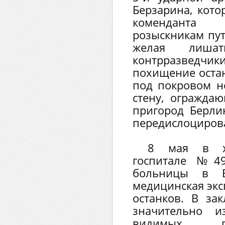
Берзарина, кото
коменданта 
розыскникам пут
желая лишат
контрразве
похищение остан
под покровом н
стену, огражда
пригород Берли
передислоцирова
8 мая в хи
госпитале №49
больницы в Б
медицинская экс
останков. В за
значительно и
видимых п