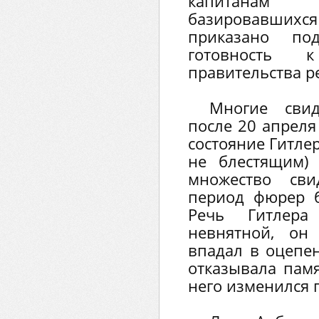
капитанам 
базировавших
приказано под
готовность 
правительства р
Многие свид
после 20 апреля
состояние Гитлер
не блестящим) 
множество сви
период фюрер б
Речь Гитлера
невнятной, он
впадал в оцепе
отказывала памя
него изменился п