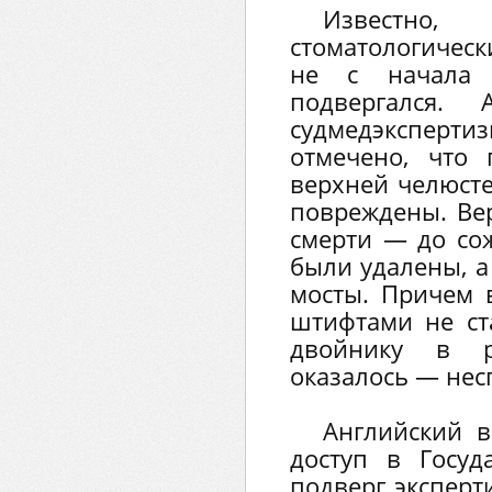
Известн
стоматологичес
не с начала
подвергался.
судмедэксперт
отмечено, что
верхней челюсте
повреждены. Вер
смерти — до со
были удалены, а
мосты. Причем 
штифтами не ст
двойнику в р
оказалось — несп
Английский в
доступ в Госуд
подверг эксперт