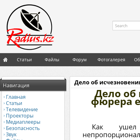
Search
Статьи
Файлы
Форум
Фотогалерея
Об
Дело об исчезновени
Навигация
Дело об
Главная
фюрера е
Статьи
Телевидение
Проекторы
Медиаплееры
Как уше
Безопасность
непропорциона
Звук