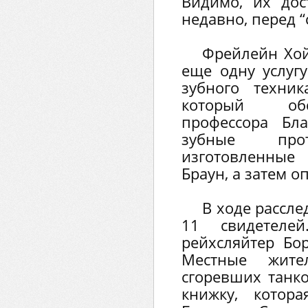
Видимо, их дос
недавно, перед “
Фрейлейн Хо
еще одну услугу
зубного техни
который обс
профессора Бл
зубные пр
изготовленные
Браун, а затем о
В ходе рассл
11 свидетеле
рейхсляйтер Бор
Местные жите
сгоревших танк
книжку, котор