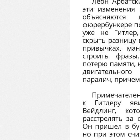
Леон Арбатск
эти изменения 
объясняются
фюрербункере по
уже не Гитлер
скрыть разницу 
привычках, ман
строить фразы
потерю памяти, 
двигательного
паралич, причем
Примечателен
к Гитлеру яви
Вейдлинг, кот
расстрелять за 
Он пришел в бун
но при этом счи