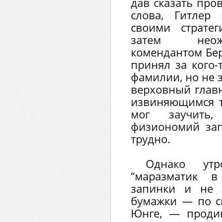
дав сказать про
слова, Гитлер
своими страте
затем неожи
комендантом Бер
принял за кого-
фамилии, но не 
верховный глав
извиняющимся 
мог заучить
физиономий за
трудно.
Однако ут
“маразматик 
запинки и не 
бумажки — по с
Юнге, — продик