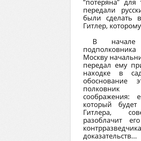
“потеряна” для
передали русс
были сделать 
Гитлер, которому
В начале
подполковник
Москву начальн
передал ему пр
находке в сад
обоснование э
полковник 
соображения: 
который будет
Гитлера, сов
разоблачит е
контрразве
доказательств.