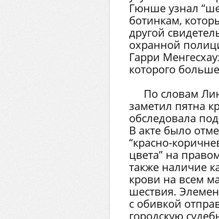
Гюнше узнал “ше
ботинкам, которы
другой свидетел
охранной полиц
Гарри Менгесхау
которого больше 
По словам Лин
заметил пятна к
обследовала под
В акте было отм
“красно-коричнев
цвета” на право
также наличие к
крови на всем м
шествия. Элемен
с обивкой отпра
городскую суде