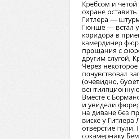
Кребсом и четой
охране оставить
Гитлера — штур
Гюнше — встал у
коридора в при
камердинер фюре
прощания с фюр
другим слугой, К
Через некоторое
почувствовал за
(очевидно, буфе
вентиляционную 
Вместе с Борман
и увидели фюрер
на диване без п
виске у Гитлера
отверстие пули. 
сокамернику Бем