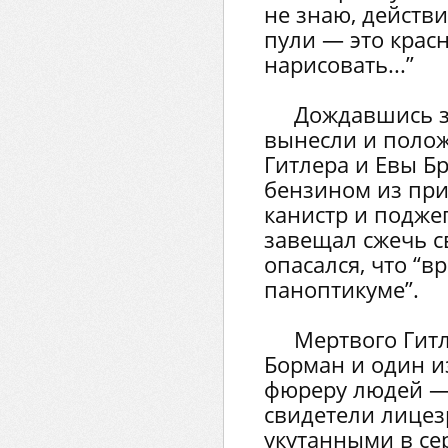
не знаю, действи
пули — это крас
нарисовать...”
Дождавшись з
вынесли и поло
Гитлера и Евы Б
бензином из при
канистр и подже
завещал сжечь св
опасался, что “в
паноптикуме”.
Мертвого Гит
Борман и один и
фюреру людей —
свидетели лицез
укутанными в се