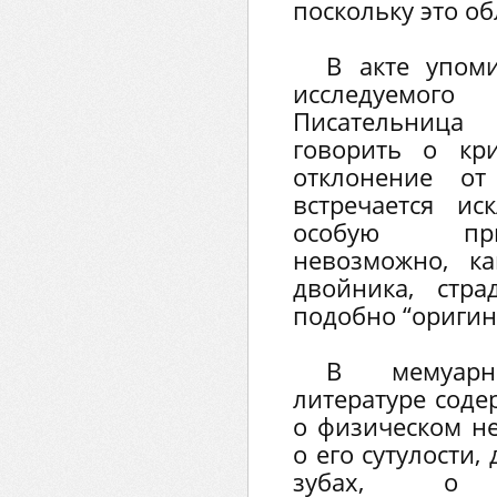
поскольку это об
В акте упоми
исследуемого
Писательница 
говорить о кр
отклонение от
встречается ис
особую при
невозможно, к
двойника, стр
подобно “оригин
В мемуарн
литературе соде
о физическом н
о его сутулости,
зубах, о н