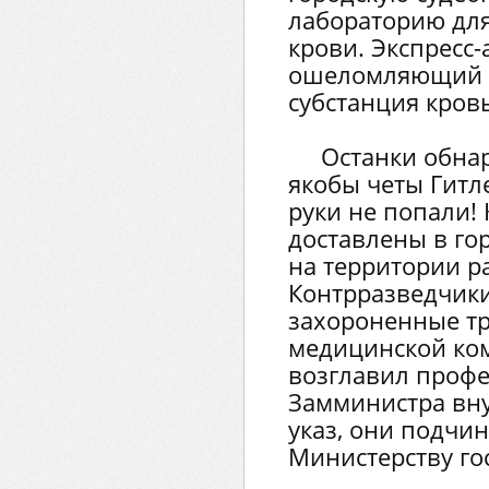
лабораторию дл
крови. Экспресс-
ошеломляющий р
субстанция кровь
Останки обна
якобы четы Гитл
руки не попали!
доставлены в го
на территории р
Контрразведчики
захороненные тр
медицинской ком
возглавил профе
Замминистра вну
указ, они подчи
Министерству го