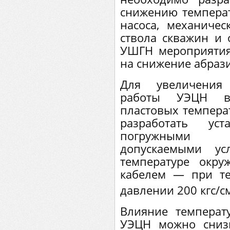
снижению темпера
насоса, механичес
ствола скважин и 
УШГН мероприяти
на снижение абраз
Для увеличения
работы УЭЦН в
пластовых темпера
разработать уст
погружными э
допускаемыми у
температуре окр
кабелем — при т
давлении 200 кгс/с
Влияние температ
УЭЦН можно сниз