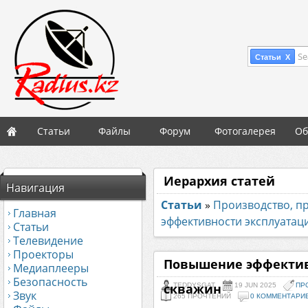
Se
Статьи X
Статьи
Файлы
Форум
Фотогалерея
Об
Иерархия статей
Навигация
Статьи
»
Производство, 
Главная
эффективности эксплуатац
Статьи
Телевидение
Проекторы
Повышение эффектив
Медиаплееры
Безопасность
скважин
TEDDYSGAT
19 JUN 2025
ПР
Звук
265 ПРОЧТЕНИЙ
0 КОММЕНТАРИ