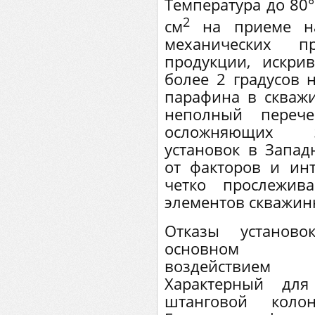
Температура до 80°
2
см
на приеме на
механических 
продукции, искри
более 2 градусов 
парафина в скваж
неполный перече
осложняющих э
установок в Запад
от факторов и ин
четко прослежив
элементов скважин
Отказы установ
основном абр
воздействием 
Характерный д
штанговой коло