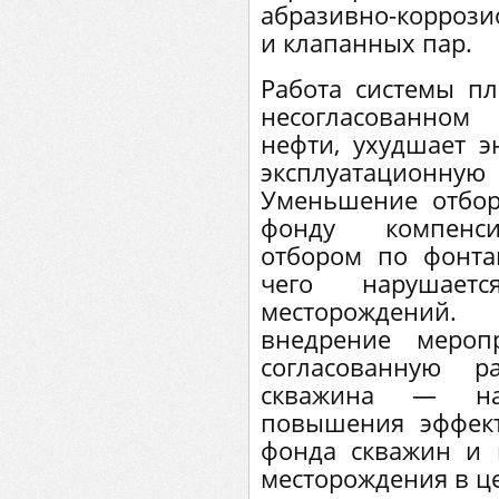
абразивно-корроз
и клапанных пар.
Работа системы п
несогласованном
нефти, ухудшает э
эксплуатационну
Уменьшение отбор
фонду компенси
отбором по фонта
чего нарушает
месторождений.
внедрение мероп
согласованную 
скважина — нас
повышения эффект
фонда скважин и 
месторождения в ц