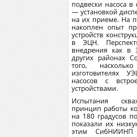
подвески насоса в 
— установкой диспе
на их приеме. На 
накоплен опыт п
устройств констру
в ЭЦН. Перспек
внедрения как в 
других районах Со
того, насколь
изготовителях У
насосов с встро
устройствами.
Испытания скваж
принцип работы ко
на 180 градусов по
показали их низку
этим СибНИИНП 