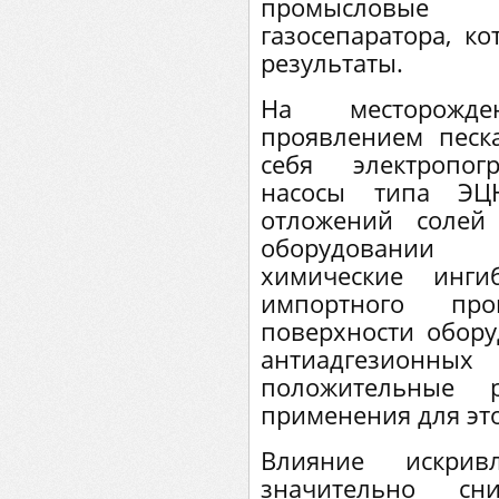
промысловые 
газосепаратора, к
результаты.
На месторожд
проявлением песк
себя электропог
насосы типа ЭЦ
отложений солей
оборудовании 
химические инги
импортного про
поверхности обор
антиадгезионных
положительные 
применения для это
Влияние искрив
значительно с