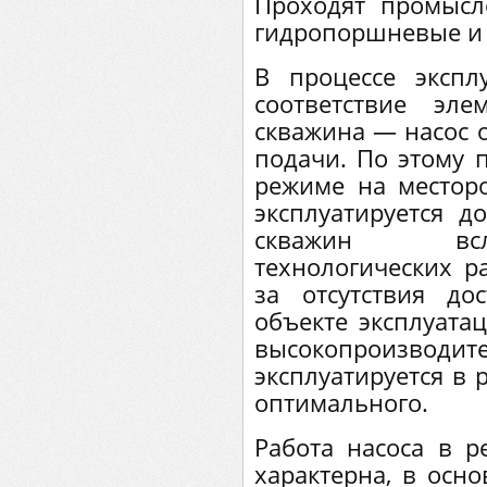
Проходят промысл
гидропоршневые и 
В процессе экспл
соответствие эл
скважина — насос 
подачи. По этому 
режиме на местор
эксплуатируется 
скважин всл
технологических р
за отсутствия д
объекте эксплуатац
высокопроизво
эксплуатируется в
оптимального.
Работа насоса в р
характерна, в осн