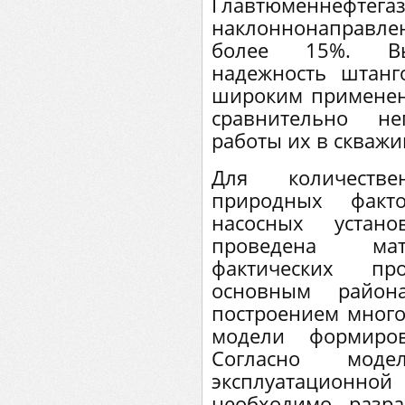
Главтюменнефтегаз
наклоннонаправлен
более 15%. Выс
надежность штанг
широким применен
сравнительно не
работы их в скважи
Для количеств
природных фак
насосных устан
проведена мат
фактических п
основным райо
построением мног
модели формиров
Согласно мод
эксплуатацион
необходимо разр