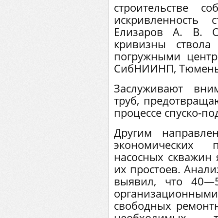
строительстве с
искривленность 
Елизаров А. В. 
кривизны ствола 
погружными цент
СибНИИНП, Тюмень, 
Заслуживают вни
труб, предотвращ
процессе спуско-п
Другим направле
экономических п
насосных скважин 
их простоев. Анали
выявил, что 40—
организационным
свободных ремонтн
необходимых т