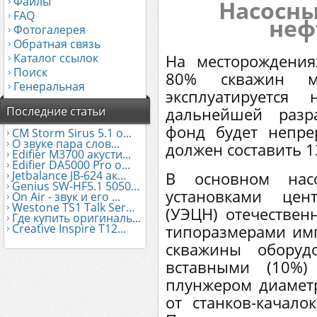
Файлы
Насосны
FAQ
неф
Фотогалерея
Обратная связь
Каталог ссылок
На месторождени
Поиск
80% скважин ме
Генеральная
эксплуатируется
Последние статьи
дальнейшей разр
фонд будет непр
CM Storm Sirus 5.1 о...
О звуке пара слов...
должен составить 1
Edifier М3700 акусти...
Edifier DA5000 Pro о...
Jetbalance JB-624 ак...
В основном нас
Genius SW-HF5.1 5050...
установками цен
On Air - звук и его ...
Westone TS1 Talk Ser...
(УЭЦН) отечествен
Где купить оригиналь...
Creative Inspire T12...
типоразмерами им
скважины оборуд
вставными (10%)
плунжером диамет
от станков-качало