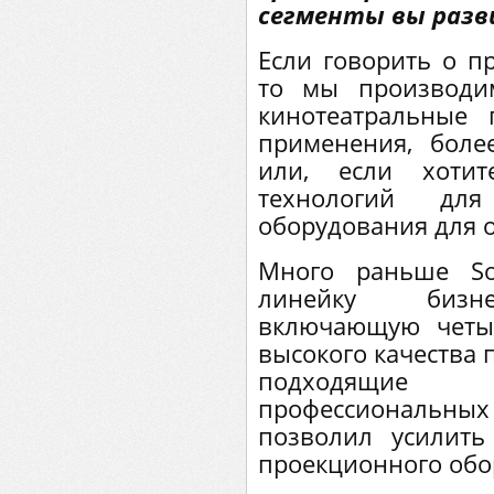
сегменты вы разв
Если говорить о п
то мы производи
кинотеатральные
применения, бол
или, если хотит
технологий дл
оборудования для 
Много раньше So
линейку бизнес
включающую четы
высокого качества 
подходящие
профессиональных 
позволил усилит
проекционного обо