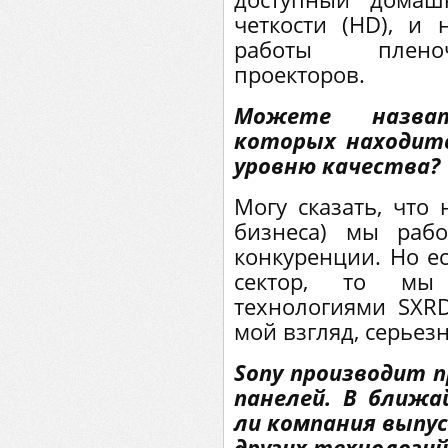
четкости (HD), и 
работы пленоч
проекторов.
Можете назват
которых находитс
уровню качества?
Могу сказать, что
бизнеса) мы раб
конкуренции. Но е
сектор, то мы
технологиями SXR
мой взгляд, серьезн
Sony производит п
панелей. В ближ
ли компания выпу
других технологий