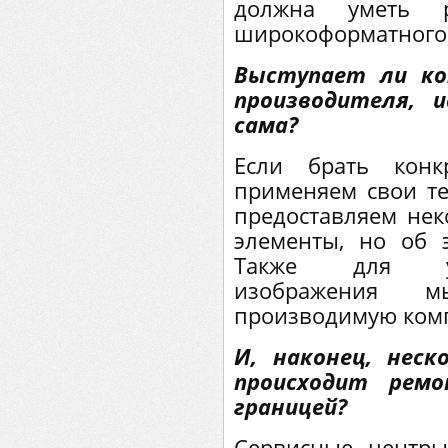
должна уметь р
широкоформатного
Выступает ли ко
производителя, 
сама?
Если брать конк
применяем свои те
предоставляем не
элементы, но об 
Также для ул
изображения м
производимую компа
И, наконец, неск
происходит рем
границей?
Сервисные центры