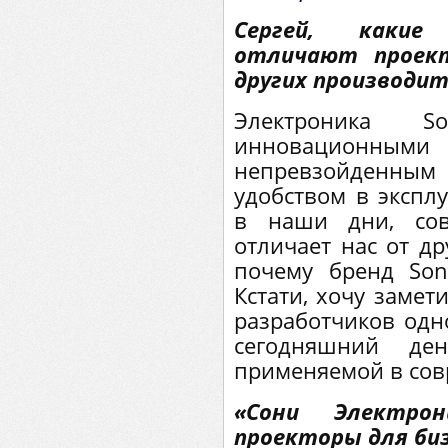
Сергей, какие
отличают проек
других производит
Электроника S
инновацион
непревзойденным
удобством в экспл
в наши дни, сов
отличает нас от д
почему бренд Son
Кстати, хочу замет
разработчиков одн
сегодняшний де
применяемой в сов
«Сони Электро
проекторы для биз