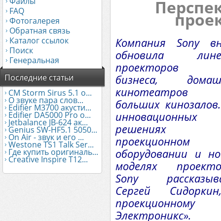
Файлы
Перспек
FAQ
проек
Фотогалерея
Обратная связь
Каталог ссылок
Компания Sony вн
Поиск
обновила лине
Генеральная
проекторов 
Последние статьи
бизнеса, домаш
кинотеатров
CM Storm Sirus 5.1 о...
О звуке пара слов...
больших кинозалов
Edifier М3700 акусти...
инновационных
Edifier DA5000 Pro о...
Jetbalance JB-624 ак...
решениях
Genius SW-HF5.1 5050...
On Air - звук и его ...
проекционном
Westone TS1 Talk Ser...
оборудовании и н
Где купить оригиналь...
Creative Inspire T12...
моделях проекто
Sony рассказыв
Сергей Сидорки
проекционному
Электроникс».