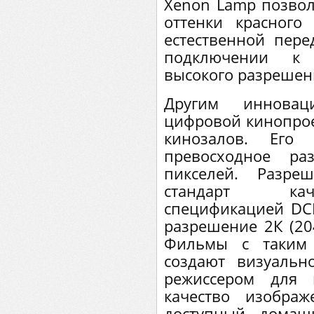
Xenon Lamp позвол
оттенки красног
естественной пере
подключении к 
высокого разрешен
Другим иннова
цифровой кинопрое
кинозалов. Его
превосходное ра
пикселей. Разр
стандарт кач
спецификацией DCI
разрешение 2К (20
Фильмы с таким 
создают визуальн
режиссером для 
качество изобра
доступный домаш