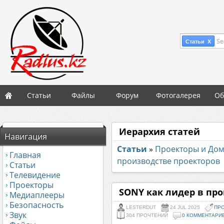
Se
Статьи X
Статьи
Файлы
Форум
Фотогалерея
Об
Иерархия статей
Навигация
Статьи
»
Проекторы и До
Главная
производстве проекторов
Статьи
Телевидение
Проекторы
SONY как лидер в пр
Медиаплееры
Безопасность
LESTERDUT
24 JUL 2025
ПР
Звук
304 ПРОЧТЕНИЙ
0 КОММЕНТАРИ