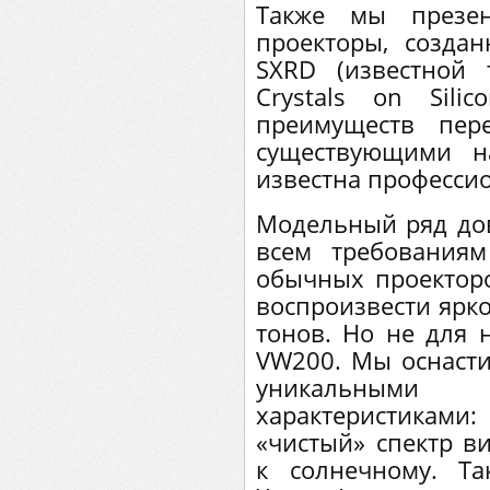
Также мы презе
проекторы, созда
SXRD (известной
Crystals on Sili
преимуществ пер
существующими н
известна професси
Модельный ряд до
всем требованиям
обычных проектор
воспроизвести ярко
тонов. Но не для 
VW200. Мы оснасти
уникальным
характеристикам
«чистый» спектр в
к солнечному. Т