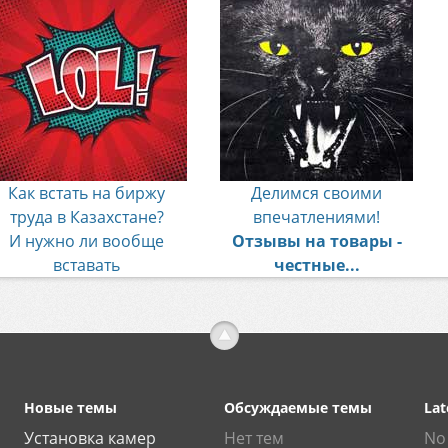
Как встать на биржу
Делимся своими
труда в Казахстане?
впечатлениями!
И нужно ли вообще
Отзывы на товары -
вставать
честные...
Новые темы
Обсуждаемые темы
Lat
Установка камер
Нет тем
No 