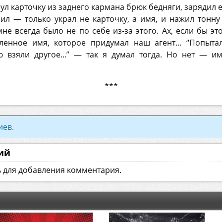
нул карточку из заднего кармана брюк бедняги, зарядил 
пил — только украл не карточку, а имя, и нажил тонну
мне всегда было не по себе из-за этого. Ах, если бы э
енное имя, которое придумал наш агент... “Попыта
ю взяли другое...” — так я думал тогда. Но нет — и
***
иев.
ий
ь для добавления комментария.