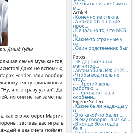
Чё бы написал? Самсы
м...
Artikel
Конечно из стекла.
А какое отношение
прое...
Печально то, что МСБ
н...
Какие-то странные у
ва...
Один родственник был
ра, Дэвид Гудье
л...
Fotos
большая семья музыкантов,
38-дорожечный
магнитоф...
 басистов! Даже не вспомню,
Автомобиль ИЖ-2125 ...
Чтобы водитель не
итарах Fender. Или вообще
утру...
ольшому счету одинаковый.
— Третий день
работаю ...
Ну, я его сразу узнал”. Да,
— Сегодня Паша
ей, но они не так заметны,
особенн...
Eigene Seiten
Какие были надежды у
н...
Это какой-то балет... ...
ь, как его же берет Мартин
Я ему говорю - я из Ал...
тороны, заставь вас играть
В конце 80-х годов
был...
каждый в два счета поймет,
Пробовал и не раз... и...