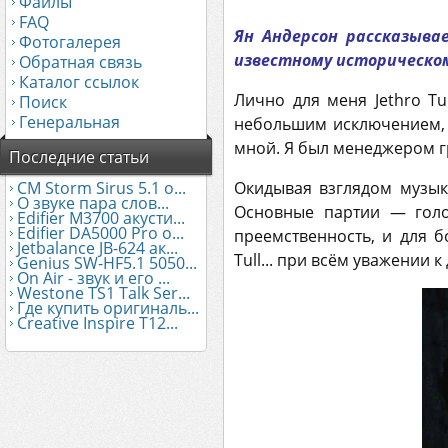
Файлы
FAQ
Ян Андерсон рассказывае
Фотогалерея
известному историческо
Обратная связь
Каталог ссылок
Лично для меня Jethro T
Поиск
Генеральная
небольшим исключением, б
мной. Я был менеджером гр
Последние статьи
Окидывая взглядом музыку
CM Storm Sirus 5.1 о...
О звуке пара слов...
Основные партии — голо
Edifier М3700 акусти...
Edifier DA5000 Pro о...
преемственность, и для 
Jetbalance JB-624 ак...
Tull... при всём уважении к
Genius SW-HF5.1 5050...
On Air - звук и его ...
Westone TS1 Talk Ser...
Где купить оригиналь...
Creative Inspire T12...