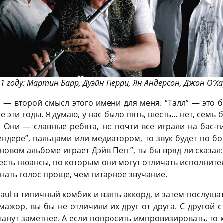
2011 году: Мартин Барр, Дуэйн Перри, Ян Андерсон, Джон О’Ха
 — второй смысл этого имени для меня. “Талл” — это 
 эти годы. Я думаю, у нас было пять, шесть... нет, семь
. Они — славные ребята, но почти все играли на бас-г
Фендере”, пальцами или медиатором, то звук будет по б
 новом альбоме играет Дэйв Пегг”, ты бы вряд ли сказал: “
 есть нюансы, по которым они могут отличать исполнител
знать голос проще, чем гитарное звучание.
Paul в типичный комбик и взять аккорд, и затем послушат
ь-мажор, вы бы не отличили их друг от друга. С другой с
танут заметнее. А если попросить импровизировать, то 