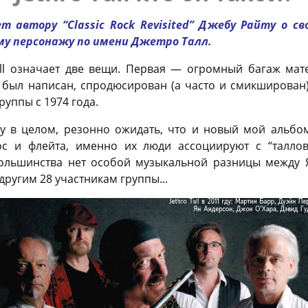
т автору “Classic Rock Revisited” Джебу Райту о с
му персонажу по имени Джетро Талл.
ull означает две вещи. Первая — огромный багаж мате
ыл написан, спродюсирован (а часто и смикширован),
уппы с 1974 года.
 в целом, резонно ожидать, что и новый мой альбом 
с и флейта, именно их люди ассоциируют с “таллов
большинства нет особой музыкальной разницы между 
 другим 28 участникам группы...