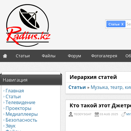
Se
Статьи X
Статьи
Файлы
Форум
Фотогалерея
Об
Иерархия статей
Навигация
Статьи
»
Музыка, театр, к
Главная
Статьи
Телевидение
Кто такой этот Джетр
Проекторы
Медиаплееры
TEDDYSGAT
03 AUG 2025
МУ
Безопасность
Звук