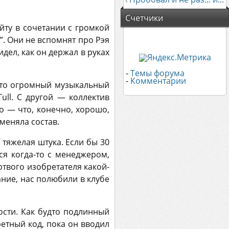
Счетчики
йту в сочетании с громкой
е”. Они не вспомнят про Рэя
видел, как он держал в руках
-
Темы форума
-
Комментарии
 это огромный музыкальный
ull. С другой — коллектив
о — что, конечно, хорошо,
меняла состав.
тяжелая штука. Если бы 30
ся когда-то с менеджером,
ертвого изобретателя какой-
ание, нас полюбили в клубе
сти. Как будто подлинный
ретный код, пока он вводил