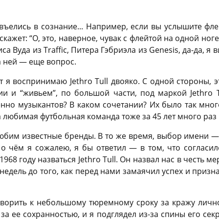
 въелись в сознание... Например, если вы услышите фле
кажет: “О, это, наверное, чувак с флейтой на одной ног
а Вуда из Traffic, Питера Гэбриэла из Genesis, да-да, я 
на ней — еще вопрос.
ет я воспринимаю Jethro Tull двояко. С одной стороны,
ии и “живьем”, по большой части, под маркой Jethro T
менно музыкантов? В каком сочетании? Их было так мног
а любимая футбольная команда тоже за 45 лет много раз 
бим известные бренды. В то же время, выбор имени — 
 о чём я сожалею, я бы ответил — в том, что согласил
68 году назваться Jethro Tull. Он назвал нас в честь м
у недель до того, как перед нами замаячил успех и призн
ворить к небольшому тюремному сроку за кражу лично
за ее сохранностью, и я подглядел из-за спины его сек