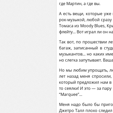
где Мартин, а где вы.
А есть вещи, которые уже
рок-музыкой, любой сразу с
Томаса из Moody Blues, Крис
флейту... Вот играл ли он 
Так вот, по прошествии л
багаж, записанный в студ
музыкантов... но каких и
но слегка запутывает. Ваш
Но мы любим упрощать, лю
лет назад меня спросили,
который предложил нам в 19
то сеялки! И это — за пар
“Marquee”...
Меня надо было бы приго
Джетро Талл плохо следил 