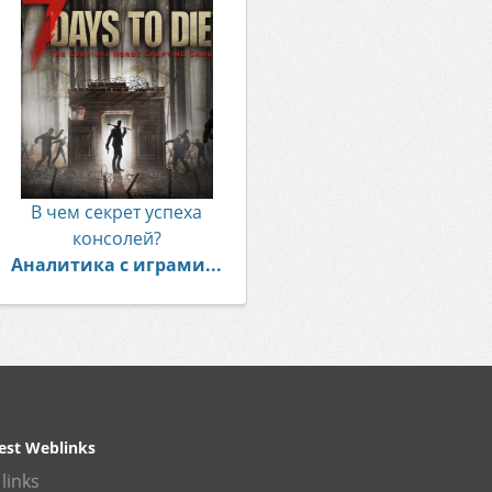
В чем секрет успеха
консолей?
Аналитика с играми...
est Weblinks
links