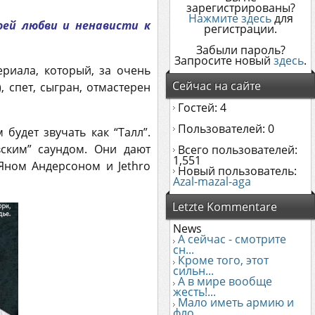
зарегистрированы?
Нажмите здесь
для
воей любви и ненависти к
регистрации.
Забыли пароль?
Запросите новый
здесь
.
риала, который, за очень
Сейчас на сайте
 спет, сыгран, отмастерен
Гостей: 4
Пользователей: 0
будет звучать как “Талл”.
ским” саундом. Они дают
Всего пользователей:
1,551
Яном Андерсоном и Jethro
Новый пользователь:
Azal-mazal-aga
Letzte Kommentare
News
А сейчас - смотрите
сн...
Кроме того, этот
сильн...
А в мире вообще
жесть!...
Мало иметь армию и
фло...