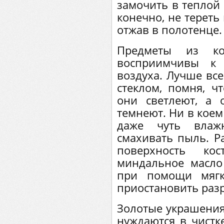
замочить в теплой 
конечно, не тереть
отжав в полотенце.
Предметы из к
восприимчивы к
воздуха. Лучше все
стеклом, помня, ч
они светлеют, а 
темнеют. Ни в коем
даже чуть влаж
смахивать пыль. Р
поверхность кос
миндальное масло 
при помощи мягк
приостановить раз
Золотые украшения
нуждаются в чистк