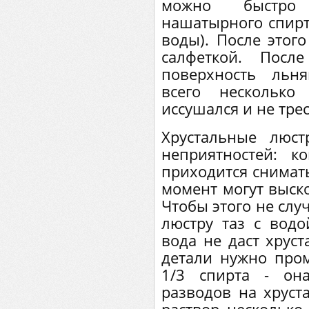
можно быстро 
нашатырного спирта
воды). После этог
салфеткой. Посл
поверхность льн
всего несколько
иссушался и не трес
Хрустальные люст
неприятностей: к
приходится снимать
момент могут выско
Чтобы этого не слу
люстру таз с водой
вода не даст хруст
детали нужно про
1/3 спирта - он
разводов на хруста