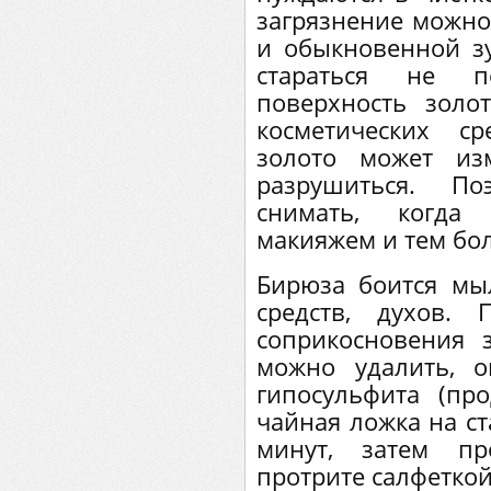
загрязнение можн
и обыкновенной з
стараться не п
поверхность золо
косметических ср
золото может из
разрушиться. П
снимать, когда
макияжем и тем бо
Бирюза боится мы
средств, духов. 
соприкосновения 
можно удалить, о
гипосульфита (про
чайная ложка на ст
минут, затем п
протрите салфеткой