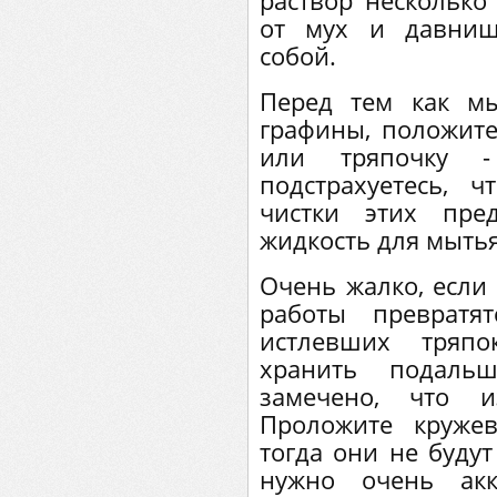
раствор несколько
от мух и давниш
собой.
Перед тем как м
графины, положит
или тряпочку 
подстрахуетесь, 
чистки этих пре
жидкость для мытья
Очень жалко, если
работы превратя
истлевших тряпо
хранить подальш
замечено, что и
Проложите круже
тогда они не будут
нужно очень акк