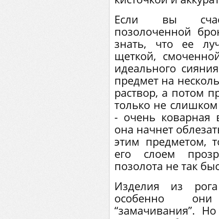
Если вы счаст
позолоченной бро
знать, что ее лу
щеткой, смоченной
идеального сияния
предмет на нескол
раствор, а потом 
только не слишком 
- очень коварная в
она начнет облезат
этим предметом, т
его слоем прозр
позолота не так бы
Изделия из рог
особенно они
“замачивания”. Но