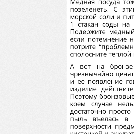
Медная посуда то
позеленеть. С эти
морской соли и пит
1 стакан соды на 
Подержите медный
если потемнение не
потрите “проблемн
сполосните теплой 
А вот на бронзе
чрезвычайно ценятс
и ее появление го
изделие действит
Поэтому бронзовые
коем случае нел
достаточно просто 
пыль въелась в 
поверхности предм
кисточкой и аккура