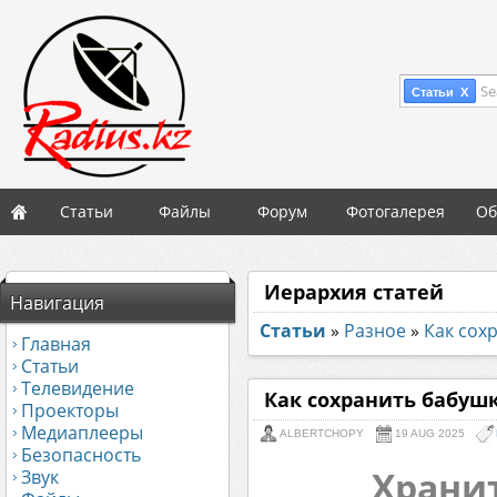
Se
Статьи X
Статьи
Файлы
Форум
Фотогалерея
Об
Иерархия статей
Навигация
Статьи
»
Разное
»
Как сох
Главная
Статьи
Телевидение
Как сохранить бабуш
Проекторы
Медиаплееры
ALBERTCHOPY
19 AUG 2025
Безопасность
Хранит
Звук