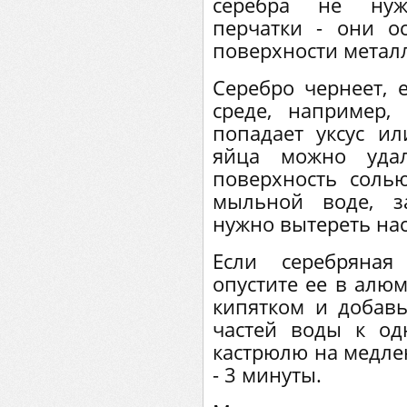
серебра не нуж
перчатки - они о
поверхности метал
Серебро чернеет, 
среде, например,
попадает уксус и
яйца можно удал
поверхность соль
мыльной воде, з
нужно вытереть нас
Если серебряная
опустите ее в алю
кипятком и добав
частей воды к од
кастрюлю на медле
- 3 минуты.