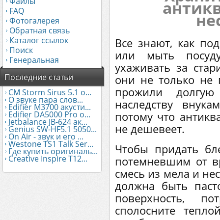
Файлы
антик
FAQ
не
Фотогалерея
Обратная связь
Каталог ссылок
Все знают, как по
Поиск
или мыть посуд
Генеральная
ухаживать за ста
Последние статьи
они не только не 
прожили долгу
CM Storm Sirus 5.1 о...
О звуке пара слов...
наследству внука
Edifier М3700 акусти...
Edifier DA5000 Pro о...
потому что антиква
Jetbalance JB-624 ак...
не дешевеет.
Genius SW-HF5.1 5050...
On Air - звук и его ...
Westone TS1 Talk Ser...
Чтобы придать бл
Где купить оригиналь...
Creative Inspire T12...
потемневшим от в
смесь из мела и не
должна быть паст
поверхность, п
сполосните тепло