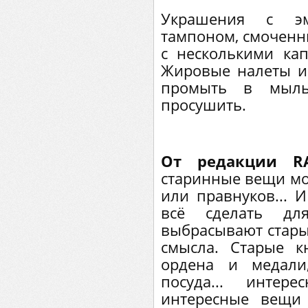
Украшения с э
тампоном, смоченн
с несколькими ка
Жировые налеты ис
промыть в мыль
просушить.
От редакции RA
старинные вещи мо
или правнуков... 
всё сделать дл
выбрасывают старые
смысла. Старые 
ордена и медали,
посуда... инте
интересные вещи 